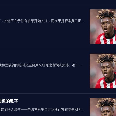
票，关键不在于你有多早开始关注，而在于是否掌握了正...
，我和团队的闲暇时光主要用来研究比赛预测策略。有一...
知道的数字
的数字映入眼帘——合法博彩平台市场预计将在赛事期间...