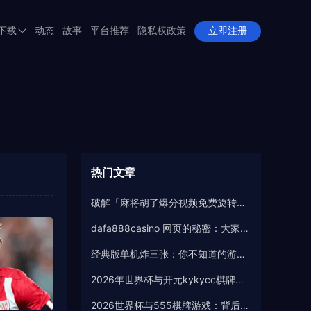
下载
动态
故事
平台推荐
隐私权政策
立即注册
APP下载
全站APP下载
热门文章
破解「麻将胡了爆分视频免费旋转」的背后奥秘，助力2026FIFA世界杯全新体验
dafa888casino 网页的秘密：大家都以为它只是个娱乐平台，但真相远不止如此
经典版单机炸三张：你不知道的游戏背后——以及它与2026世界杯的微妙关系
2026年世界杯与开元kykycc棋牌：参与人数激增50%的背后缘由
2026世界杯与555棋牌游戏：背后数据揭示惊人趋势