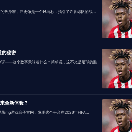
前的热身赛，它更像是一个风向标，指引了许多球队的战...
道的秘密
惊讶——这个数字意味着什么？简单说，这不光是足球的胜...
带来全新体验？
g游戏盒子官网，发现这个平台在2026年FIFA...