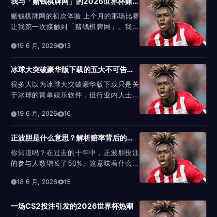
我与「赌钱棋牌网」的2026世界杯赌徒之旅：意外与惊喜
赌钱棋牌网的初次体验 上个月的那场比赛
让我第一次接触到「赌钱棋牌网」。我原
本对线上博彩持有保留态度，但世界杯的...
19 6 月, 2026
13
冰球大突破豪华版下载的五大不可告人内幕
很多人以为冰球大突破豪华版下载只是关
于冰球的简单娱乐软件，但行业内人士都
心知肚明，这款游戏背后机制复杂，尤其
19 6 月, 2026
16
是...
正波胆是什么意思？解析赔率背后的秘密数字
你知道吗？在过去的十年中，正波胆投注
的参与人数增长了50%。这意味着什么？
简单说，更多的人对特定比分的投注产生...
18 6 月, 2026
15
一场CS2投注引发的2026世界杯热潮