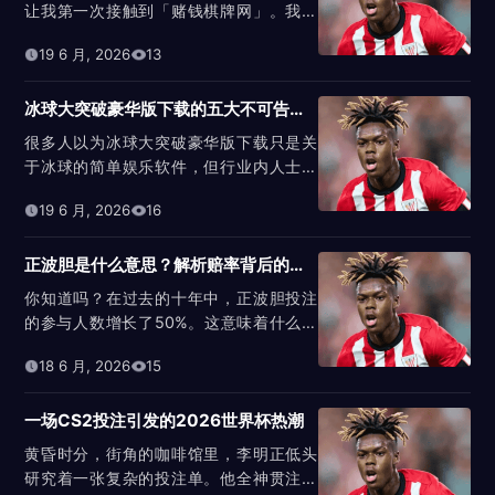
让我第一次接触到「赌钱棋牌网」。我原
本对线上博彩持有保留态度，但世界杯的...
19 6 月, 2026
13
冰球大突破豪华版下载的五大不可告人内幕
很多人以为冰球大突破豪华版下载只是关
于冰球的简单娱乐软件，但行业内人士都
心知肚明，这款游戏背后机制复杂，尤其
19 6 月, 2026
16
是...
正波胆是什么意思？解析赔率背后的秘密数字
你知道吗？在过去的十年中，正波胆投注
的参与人数增长了50%。这意味着什么？
简单说，更多的人对特定比分的投注产生...
18 6 月, 2026
15
一场CS2投注引发的2026世界杯热潮
黄昏时分，街角的咖啡馆里，李明正低头
研究着一张复杂的投注单。他全神贯注地