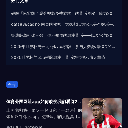
热门文章
破解「麻将胡了爆分视频免费旋转」的背后奥秘，助力2026FIFA世界杯全新体验
dafa888casino 网页的秘密：大家都以为它只是个娱乐平台，但真相远不止如此
经典版单机炸三张：你不知道的游戏背后——以及它与2026世界杯的微妙关系
2026年世界杯与开元kykycc棋牌：参与人数激增50%的背后缘由
2026世界杯与555棋牌游戏：背后数据揭示惊人趋势
全部
体育外围网址app如何改变我们看待2026世界杯的方式
上周我和我们团队一起研究了一款热门的
体育外围网址app。这些应用的兴起真让我
有些意外——不禁让我思考，我们关注...
23 6 月, 2026
16