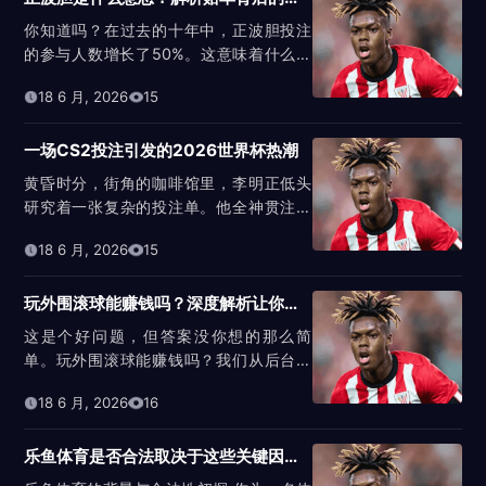
你知道吗？在过去的十年中，正波胆投注
的参与人数增长了50%。这意味着什么？
简单说，更多的人对特定比分的投注产生...
18 6 月, 2026
15
一场CS2投注引发的2026世界杯热潮
黄昏时分，街角的咖啡馆里，李明正低头
研究着一张复杂的投注单。他全神贯注地
浏览着各类数据和赔率，特别关注着CS2...
18 6 月, 2026
15
玩外围滚球能赚钱吗？深度解析让你不再困惑
这是个好问题，但答案没你想的那么简
单。玩外围滚球能赚钱吗？我们从后台收
到很多关于这个话题的疑问。核心答案
18 6 月, 2026
16
是：可...
乐鱼体育是否合法取决于这些关键因素，你了解吗？