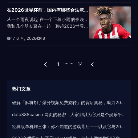
在2026世界杯前，国内有哪些合法竞猜软件？
从一个雨夜说起 在一个下着小雨的夜晚，
我和几个朋友聚在一起，聊起2026世界杯
的到来。大家都对如何合法参与竞猜...
17 6 月, 2026
18
1
14
热门文章
破解「麻将胡了爆分视频免费旋转」的背后奥秘，助力2026FIFA世界杯全新体验
dafa888casino 网页的秘密：大家都以为它只是个娱乐平台，但真相远不止如此
经典版单机炸三张：你不知道的游戏背后——以及它与2026世界杯的微妙关系