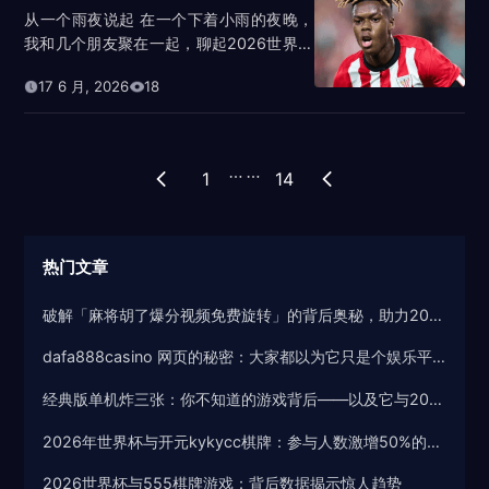
从一个雨夜说起 在一个下着小雨的夜晚，
我和几个朋友聚在一起，聊起2026世界杯
的到来。大家都对如何合法参与竞猜...
17 6 月, 2026
18
1
14
热门文章
破解「麻将胡了爆分视频免费旋转」的背后奥秘，助力2026FIFA世界杯全新体验
dafa888casino 网页的秘密：大家都以为它只是个娱乐平台，但真相远不止如此
经典版单机炸三张：你不知道的游戏背后——以及它与2026世界杯的微妙关系
2026年世界杯与开元kykycc棋牌：参与人数激增50%的背后缘由
2026世界杯与555棋牌游戏：背后数据揭示惊人趋势