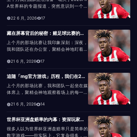
A世界杯的专题报道，突然意识到一个问
题：开云乐鱼半岛三大品牌的具体...
22 6 月, 2026
17
藏在屏幕背后的秘密：赌足球比赛的软件，值得信赖吗？
上个月的那场比赛让我印象深刻：深夜，
我和团队还在办公室，聚精会神地盯着电
脑屏幕，研究各种赌足球比赛的软件。在
21 6 月, 2026
17
2...
追随「mg官方游戏」历程，我们在2026世界杯中发现了什么？
上个月的那场比赛，我和团队一起坐在媒
体席上，聚精会神地观察着场上的每一个
细节。作为「mg官方游戏」的深度关注
21 6 月, 2026
14
者...
世界杯亚洲盘赔率的内幕：资深玩家从不公开的秘密
很多人以为世界杯亚洲盘赔率只是简单的
数字游戏——但实际上，它复杂得多，是