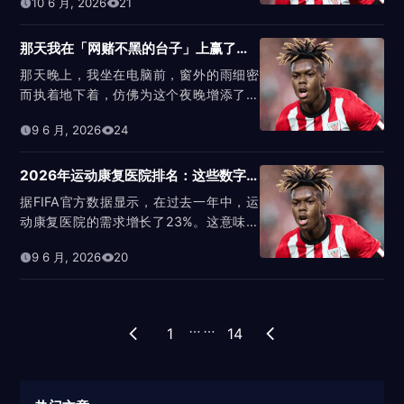
10 6 月, 2026
21
那天我在「网赌不黑的台子」上赢了一把，改变了我对世界杯的看法
那天晚上，我坐在电脑前，窗外的雨细密
而执着地下着，仿佛为这个夜晚增添了些
许紧张和神秘。屏幕上的「网赌不黑的台
9 6 月, 2026
24
子...
2026年运动康复医院排名：这些数字会让你大吃一惊
据FIFA官方数据显示，在过去一年中，运
动康复医院的需求增长了23%。这意味着
什么？简单说，越来越多的运动员和...
9 6 月, 2026
20
1
14