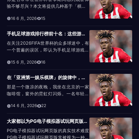
验不够尽兴？本文将提供几种基于「棋牌A
G娱乐手机版」的策略，帮助你在202...
16 6 月, 2026
15
手机足球游戏排行榜前十名：这些游戏真的值得你关注吗？
在关注2026FIFA世界杯的众多球迷中，有
一个普遍的误区，即认为手机足球游戏排
行榜前十名一定是最好的。但事实...
15 6 月, 2026
16
在「亚洲第一娱乐棋牌」的旋律中，谁在为2026FIFA世界杯奏鸣？
那是一个微凉的夜晚，我坐在北京的一家
咖啡馆，窗外的霓虹灯闪烁。一名年轻的
球迷用力挥舞着手中的旗帜，上面写着
14 6 月, 2026
22
“亚...
大家都以为PG电子模拟器试玩网页版很简单——但真实情况并非如此
PG电子模拟器试玩网页版的真实技术难度
PG电子模拟器试玩网页版常被视为一种简