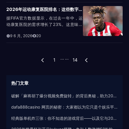
2026年运动康复医院排名：这些数字会让你大吃一惊
据FIFA官方数据显示，在过去一年中，运
动康复医院的需求增长了23%。这意味着
什么？简单说，越来越多的运动员和...
9 6 月, 2026
20
1
14
热门文章
破解「麻将胡了爆分视频免费旋转」的背后奥秘，助力2026FIFA世界杯全新体验
dafa888casino 网页的秘密：大家都以为它只是个娱乐平台，但真相远不止如此
经典版单机炸三张：你不知道的游戏背后——以及它与2026世界杯的微妙关系