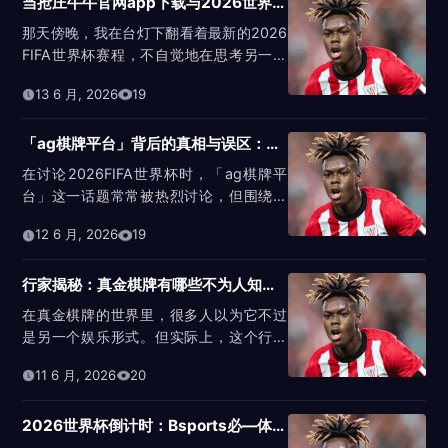
当抢庄牛牛官网app下载与2026世界杯相遇：不只是游戏的较量
那天傍晚，我在台灯下翻看着最新的2026
FIFA世界杯赛程，不自觉地在思考另一个
问题：为什么抢庄牛牛官网app...
13 6 月, 2026
19
「ag棋牌平台」背后的真相与误区：不可忽视的细节
在讨论2026FIFA世界杯时，「ag棋牌平
台」这一话题常常被热烈讨论，但围绕它
的误区也不少。我们今天要揭开一...
12 6 月, 2026
19
行家揭秘：真金棋牌有哪些不为人知的秘密
在真金棋牌的世界里，很多人以为它不过
是另一个娱乐形式。但实际上，这个行业
有许多不为外界所知的秘密，特别是当它
11 6 月, 2026
20
与...
2026世界杯倒计时：Bsports必—体育如何助力观赛新体验