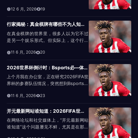
的误区也不少。我们今天要揭开一...
12 6 月, 2026
19
行家揭秘：真金棋牌有哪些不为人知的秘密
在真金棋牌的世界里，很多人以为它不过
是另一个娱乐形式。但实际上，这个行业
有许多不为外界所知的秘密，特别是当它
11 6 月, 2026
20
与...
2026世界杯倒计时：Bsports必—体育如何助力观赛新体验
上个月我在办公室，正在研究2026FIFA世
界杯的参赛队伍情况，突然想到Bsports必
—体育可能会再次引领观...
11 6 月, 2026
23
开元最新网站谁知道：2026FIFA世界杯关注者需了解的真相
在网络论坛和社交媒体上，“开元最新网站
谁知道”这个问题屡见不鲜，尤其是在那些
对2026FIFA世界杯充满期待的...