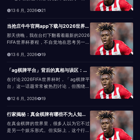
单的在线娱乐形式，但其背后的技术...
13 6 月, 2026
21
当抢庄牛牛官网app下载与2026世界杯相遇：不只是游戏的较量
那天傍晚，我在台灯下翻看着最新的2026
FIFA世界杯赛程，不自觉地在思考另一个
问题：为什么抢庄牛牛官网app...
13 6 月, 2026
19
「ag棋牌平台」背后的真相与误区：不可忽视的细节
在讨论2026FIFA世界杯时，「ag棋牌平
台」这一话题常常被热烈讨论，但围绕它
的误区也不少。我们今天要揭开一...
12 6 月, 2026
19
行家揭秘：真金棋牌有哪些不为人知的秘密
在真金棋牌的世界里，很多人以为它不过
是另一个娱乐形式。但实际上，这个行业
有许多不为外界所知的秘密，特别是当它