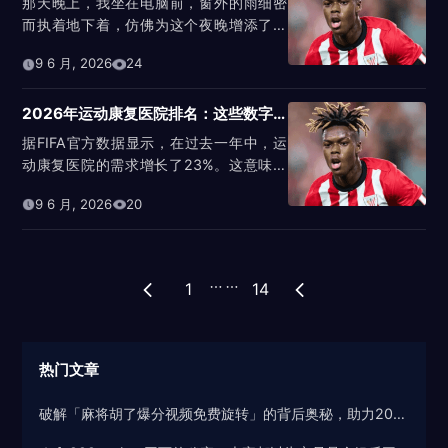
那天晚上，我坐在电脑前，窗外的雨细密
而执着地下着，仿佛为这个夜晚增添了些
许紧张和神秘。屏幕上的「网赌不黑的台
9 6 月, 2026
24
子...
2026年运动康复医院排名：这些数字会让你大吃一惊
据FIFA官方数据显示，在过去一年中，运
动康复医院的需求增长了23%。这意味着
什么？简单说，越来越多的运动员和...
9 6 月, 2026
20
1
14
热门文章
破解「麻将胡了爆分视频免费旋转」的背后奥秘，助力2026FIFA世界杯全新体验