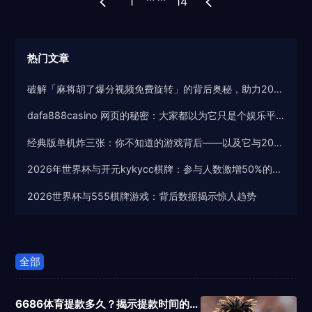
1
14
热门文章
破解「麻将胡了爆分视频免费旋转」的背后奥秘，助力2026FIFA世界杯全新体验
dafa888casino 网页的秘密：大家都以为它只是个娱乐平台，但真相远不止如此
经典版单机炸三张：你不知道的游戏背后——以及它与2026世界杯的微妙关系
2026年世界杯与开元kykycc棋牌：参与人数激增50%的背后缘由
2026世界杯与555棋牌游戏：背后数据揭示惊人趋势
全部
6686体育提款多久？揭示提款时间的真实真相与潜在变量