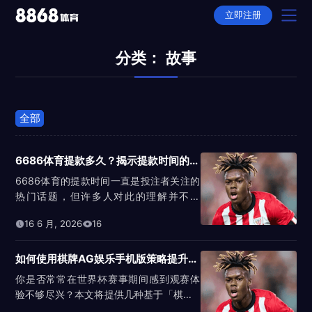
立即注册
首页
分类：
故事
产品
全部
选择
下载
6686体育提款多久？揭示提款时间的真实真相与潜在变量
APP下载
6686体育的提款时间一直是投注者关注的
动态
热门话题，但许多人对此的理解并不全
全站APP下载
面。我们将在本文中揭示6686体育提...
故事
16 6 月, 2026
16
平台推荐
如何使用棋牌AG娱乐手机版策略提升2026FIFA世界杯观赛体验
你是否常常在世界杯赛事期间感到观赛体
隐私权政策
验不够尽兴？本文将提供几种基于「棋牌A
G娱乐手机版」的策略，帮助你在202...