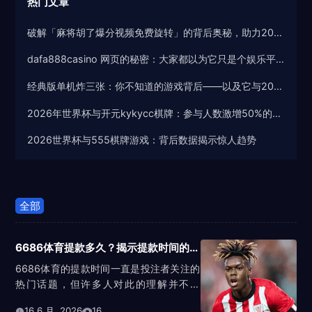
热门文章
破解「麻将胡了爆分视频免费旋转」的背后奥秘，助力2026FIFA世界杯全新体验
dafa888casino 网页的秘密：大家都以为它只是个娱乐平台，但真相远不止如此
经典版单机炸三张：你不知道的游戏背后——以及它与2026世界杯的微妙关系
2026年世界杯与开元kykycc棋牌：参与人数激增50%的背后缘由
2026世界杯与555棋牌游戏：背后数据揭示惊人趋势
全部
6686体育提款多久？揭示提款时间的真实真相与潜在变量
6686体育的提款时间一直是投注者关注的
热门话题，但许多人对此的理解并不全
面。我们将在本文中揭示6686体育提...
16 6 月, 2026
16