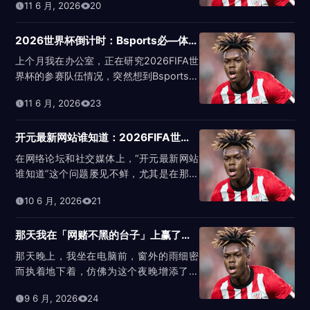
11 6 月, 2026
20
与...
2026世界杯倒计时：Bsports必—体育如何助力观赛新体验
上个月我在办公室，正在研究2026FIFA世
界杯的参赛队伍情况，突然想到Bsports必
—体育可能会再次引领观...
11 6 月, 2026
23
开元最新网站谁知道：2026FIFA世界杯关注者需了解的真相
在网络论坛和社交媒体上，“开元最新网站
谁知道”这个问题屡见不鲜，尤其是在那些
对2026FIFA世界杯充满期待的...
10 6 月, 2026
21
那天我在「网赌不黑的台子」上赢了一把，改变了我对世界杯的看法
那天晚上，我坐在电脑前，窗外的雨细密
而执着地下着，仿佛为这个夜晚增添了些
许紧张和神秘。屏幕上的「网赌不黑的台
9 6 月, 2026
24
子...