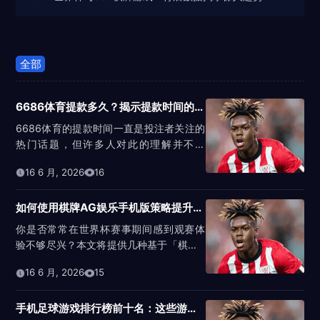
全部
6686体育提款多久？揭示提款时间的真实真相与潜在变量
6686体育的提款时间一直是投注者关注的
热门话题，但许多人对此的理解并不全
面。我们将在本文中揭示6686体育提...
16 6 月, 2026
16
如何使用棋牌AG娱乐手机版策略提升2026FIFA世界杯观赛体验
你是否常常在世界杯赛事期间感到观赛体
验不够尽兴？本文将提供几种基于「棋牌A
G娱乐手机版」的策略，帮助你在202...
16 6 月, 2026
15
手机足球游戏排行榜前十名：这些游戏真的值得你关注吗？