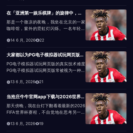
在「亚洲第一娱乐棋牌」的旋律中，谁在为2026FIFA世界杯奏鸣？
那是一个微凉的夜晚，我坐在北京的一家
咖啡馆，窗外的霓虹灯闪烁。一名年轻的
球迷用力挥舞着手中的旗帜，上面写着
14 6 月, 2026
22
“亚...
大家都以为PG电子模拟器试玩网页版很简单——但真实情况并非如此
PG电子模拟器试玩网页版的真实技术难度
PG电子模拟器试玩网页版常被视为一种简
单的在线娱乐形式，但其背后的技术...
13 6 月, 2026
21
当抢庄牛牛官网app下载与2026世界杯相遇：不只是游戏的较量
那天傍晚，我在台灯下翻看着最新的2026
FIFA世界杯赛程，不自觉地在思考另一个
问题：为什么抢庄牛牛官网app...
13 6 月, 2026
19