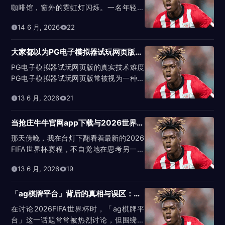
咖啡馆，窗外的霓虹灯闪烁。一名年轻的
球迷用力挥舞着手中的旗帜，上面写着
14 6 月, 2026
22
“亚...
大家都以为PG电子模拟器试玩网页版很简单——但真实情况并非如此
PG电子模拟器试玩网页版的真实技术难度
PG电子模拟器试玩网页版常被视为一种简
单的在线娱乐形式，但其背后的技术...
13 6 月, 2026
21
当抢庄牛牛官网app下载与2026世界杯相遇：不只是游戏的较量
那天傍晚，我在台灯下翻看着最新的2026
FIFA世界杯赛程，不自觉地在思考另一个
问题：为什么抢庄牛牛官网app...
13 6 月, 2026
19
「ag棋牌平台」背后的真相与误区：不可忽视的细节
在讨论2026FIFA世界杯时，「ag棋牌平
台」这一话题常常被热烈讨论，但围绕它