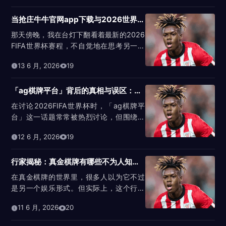
当抢庄牛牛官网app下载与2026世界杯相遇：不只是游戏的较量
那天傍晚，我在台灯下翻看着最新的2026
FIFA世界杯赛程，不自觉地在思考另一个
问题：为什么抢庄牛牛官网app...
13 6 月, 2026
19
「ag棋牌平台」背后的真相与误区：不可忽视的细节
在讨论2026FIFA世界杯时，「ag棋牌平
台」这一话题常常被热烈讨论，但围绕它
的误区也不少。我们今天要揭开一...
12 6 月, 2026
19
行家揭秘：真金棋牌有哪些不为人知的秘密
在真金棋牌的世界里，很多人以为它不过
是另一个娱乐形式。但实际上，这个行业
有许多不为外界所知的秘密，特别是当它
11 6 月, 2026
20
与...