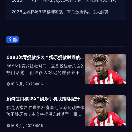
2026年世界杯与开元kykycc棋牌：参与人数激增50%的背后缘由
2026世界杯与555棋牌游戏：背后数据揭示惊人趋势
全部
6686体育提款多久？揭示提款时间的真实真相与潜在变量
6686体育的提款时间一直是投注者关注的
热门话题，但许多人对此的理解并不全
面。我们将在本文中揭示6686体育提...
16 6 月, 2026
16
如何使用棋牌AG娱乐手机版策略提升2026FIFA世界杯观赛体验
你是否常常在世界杯赛事期间感到观赛体
验不够尽兴？本文将提供几种基于「棋牌A
G娱乐手机版」的策略，帮助你在202...
16 6 月, 2026
15