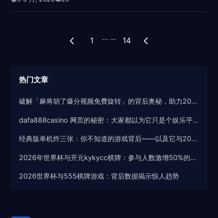
1
14
热门文章
破解「麻将胡了爆分视频免费旋转」的背后奥秘，助力2026FIFA世界杯全新体验
dafa888casino 网页的秘密：大家都以为它只是个娱乐平台，但真相远不止如此
经典版单机炸三张：你不知道的游戏背后——以及它与2026世界杯的微妙关系
2026年世界杯与开元kykycc棋牌：参与人数激增50%的背后缘由
2026世界杯与555棋牌游戏：背后数据揭示惊人趋势