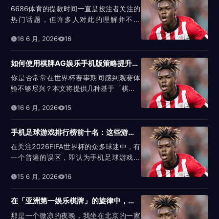
6686体育的提款时间一直是投注者关注的
热门话题，但许多人对此的理解并不全
面。我们将在本文中揭示6686体育提...
16 6 月, 2026
16
如何使用棋牌AG娱乐手机版策略提升2026FIFA世界杯观赛体验
你是否常常在世界杯赛事期间感到观赛体
验不够尽兴？本文将提供几种基于「棋牌A
G娱乐手机版」的策略，帮助你在202...
16 6 月, 2026
15
手机足球游戏排行榜前十名：这些游戏真的值得你关注吗？
在关注2026FIFA世界杯的众多球迷中，有
一个普遍的误区，即认为手机足球游戏排
行榜前十名一定是最好的。但事实...
15 6 月, 2026
16
在「亚洲第一娱乐棋牌」的旋律中，谁在为2026FIFA世界杯奏鸣？
那是一个微凉的夜晚，我坐在北京的一家