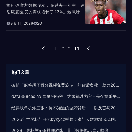
据FIFA官方数据显示，在过去一年中，运
动康复医院的需求增长了23%。这意味着
什么？简单说，越来越多的运动员和...
9 6 月, 2026
20
1
14
热门文章
破解「麻将胡了爆分视频免费旋转」的背后奥秘，助力2026FIFA世界杯全新体验
dafa888casino 网页的秘密：大家都以为它只是个娱乐平台，但真相远不止如此
经典版单机炸三张：你不知道的游戏背后——以及它与2026世界杯的微妙关系
2026年世界杯与开元kykycc棋牌：参与人数激增50%的背后缘由
2026世界杯与555棋牌游戏：背后数据揭示惊人趋势