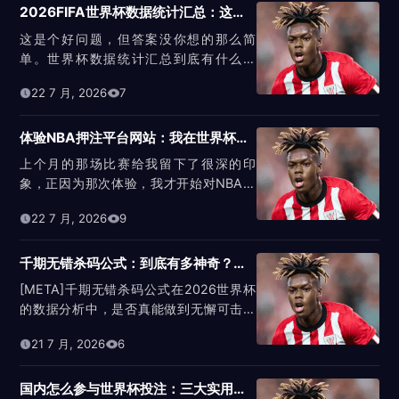
2026FIFA世界杯数据统计汇总：这些数字背后到底有什么玄机？
这是个好问题，但答案没你想的那么简
单。世界杯数据统计汇总到底有什么价
值？对球迷和分析师来说，这些数据不仅
22 7 月, 2026
7
是冰冷...
体验NBA押注平台网站：我在世界杯竞彩入口的发现和见解
上个月的那场比赛给我留下了很深的印
象，正因为那次体验，我才开始对NBA押
注平台网站产生了浓厚的兴趣。在此之
22 7 月, 2026
9
前，...
千期无错杀码公式：到底有多神奇？盘点2026世界杯数据新趋势
[META]千期无错杀码公式在2026世界杯
的数据分析中，是否真能做到无懈可击？
通过详细的数据对比与解读，我们...
21 7 月, 2026
6
国内怎么参与世界杯投注：三大实用方法详解