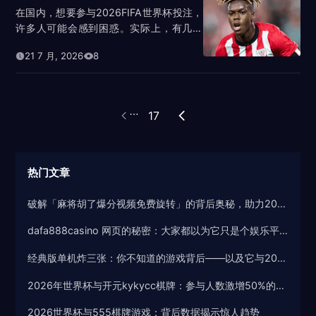
在国内，想要参与2026FIFA世界杯投注，
许多人可能会感到困惑。实际上，有几种
方法可以让你轻松参与。本文将为...
21 7 月, 2026
8
17
热门文章
破解「麻将胡了爆分视频免费旋转」的背后奥秘，助力2026FIFA世界杯全新体验
dafa888casino 网页的秘密：大家都以为它只是个娱乐平台，但真相远不止如此
经典版单机炸三张：你不知道的游戏背后——以及它与2026世界杯的微妙关系
2026年世界杯与开元kykycc棋牌：参与人数激增50%的背后缘由
2026世界杯与555棋牌游戏：背后数据揭示惊人趋势