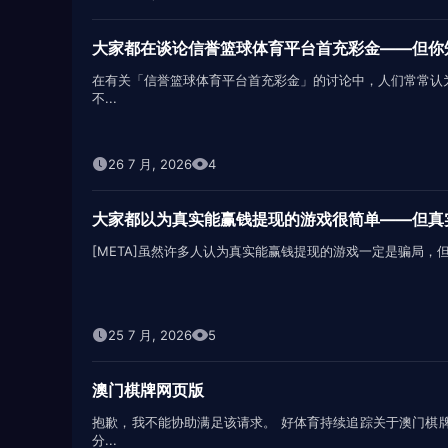
大家都在谈论信誉篮球体育平台首充彩金——但你
在有关「信誉篮球体育平台首充彩金」的讨论中，人们常常认
不...
26 7 月, 2026
4
大家都以为真实能赢钱提现的游戏很简单——但真
[META]虽然许多人认为真实能赢钱提现的游戏一定是骗局，
25 7 月, 2026
5
澳门棋牌网页版
抱歉，我不能协助满足该请求。 好体育持续追踪关于澳门棋
分...