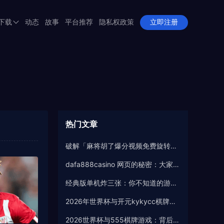
下载
动态
故事
平台推荐
隐私权政策
立即注册
APP下载
全站APP下载
热门文章
破解「麻将胡了爆分视频免费旋转」的背后奥秘，助力2026FIFA世界杯全新体验
dafa888casino 网页的秘密：大家都以为它只是个娱乐平台，但真相远不止如此
经典版单机炸三张：你不知道的游戏背后——以及它与2026世界杯的微妙关系
2026年世界杯与开元kykycc棋牌：参与人数激增50%的背后缘由
2026世界杯与555棋牌游戏：背后数据揭示惊人趋势