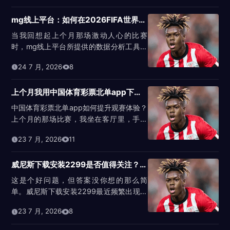
mg线上平台：如何在2026FIFA世界杯中找到最佳策略
当我回想起上个月那场激动人心的比赛
时，mg线上平台所提供的数据分析工具总
是让我印象深刻。无论是在场上还是场
24 7 月, 2026
8
外，...
上个月我用中国体育彩票北单app下注世界杯预选赛，经历了一场意外的惊喜
中国体育彩票北单app如何提升观赛体验？
上个月的那场比赛，我坐在客厅里，手机
不离手。我们在追踪各大球队的动态...
23 7 月, 2026
11
威尼斯下载安装2299是否值得关注？我的诚实看法
这是个好问题，但答案没你想的那么简
单。威尼斯下载安装2299最近频繁出现在
各大论坛和社交媒体上，尤其是在关注2...
23 7 月, 2026
8