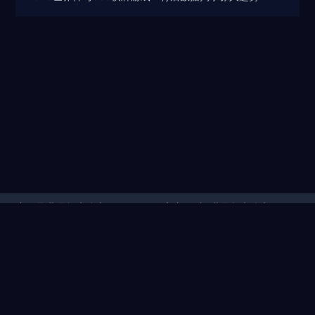
这里是世界杯竞彩入口( SPORTS)官方网站 ,世界杯竞彩入口APP
全方面涵盖体育、百家乐、电竞、真人、棋牌等热门游戏场馆,千
万会员提供最优质的服务，是最受用户信赖的投注机构。平台玩
法多, 存款提款快。欢迎登录官方APP体验极致娱乐盛宴。
网站地图
谷歌地图