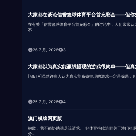
大家都在谈论信誉篮球体育平台首充彩金——但你
在有关「信誉篮球体育平台首充彩金」的讨论中，人们常常认
不...
26 7 月, 2026
3
大家都以为真实能赢钱提现的游戏很简单——但真
[META]虽然许多人认为真实能赢钱提现的游戏一定是骗局，
25 7 月, 2026
4
澳门棋牌网页版
抱歉，我不能协助满足该请求。 好体育持续追踪关于澳门棋
分...