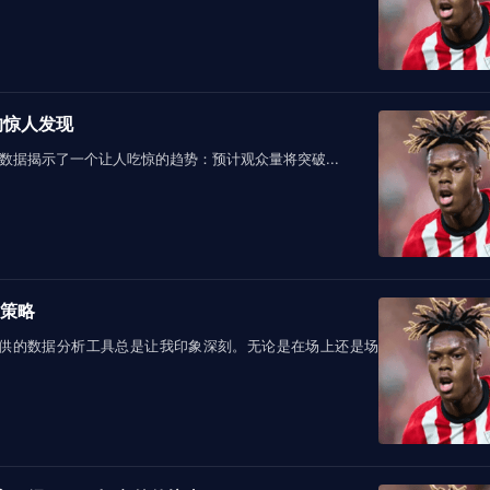
的惊人发现
组数据揭示了一个让人吃惊的趋势：预计观众量将突破...
佳策略
提供的数据分析工具总是让我印象深刻。无论是在场上还是场