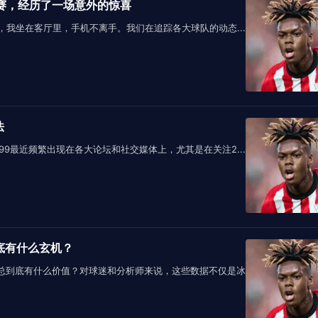
赛，经历了一场意外的惊喜
，我坐在客厅里，手机不离手。我们在追踪各大球队的动态...
法
9最近频繁出现在各大论坛和社交媒体上，尤其是在关注2...
到底有什么玄机？
总到底有什么价值？对球迷和分析师来说，这些数据不仅是冰