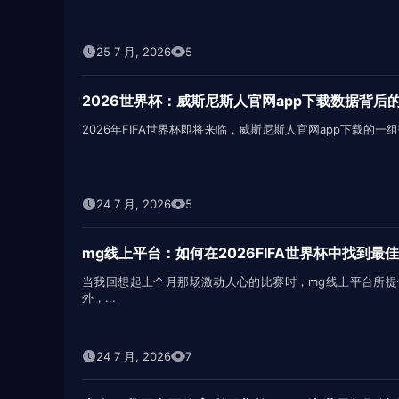
25 7 月, 2026
5
2026世界杯：威斯尼斯人官网app下载数据背后
2026年FIFA世界杯即将来临，威斯尼斯人官网app下载的一
24 7 月, 2026
5
mg线上平台：如何在2026FIFA世界杯中找到最
当我回想起上个月那场激动人心的比赛时，mg线上平台所
外，...
24 7 月, 2026
7