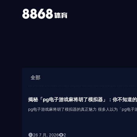
全部
揭秘「pg电子游戏麻将胡了模拟器」：你不知道
pg电子游戏麻将胡了模拟器的真正魅力 很多人以为「pg电子
26 7 月, 2026
2