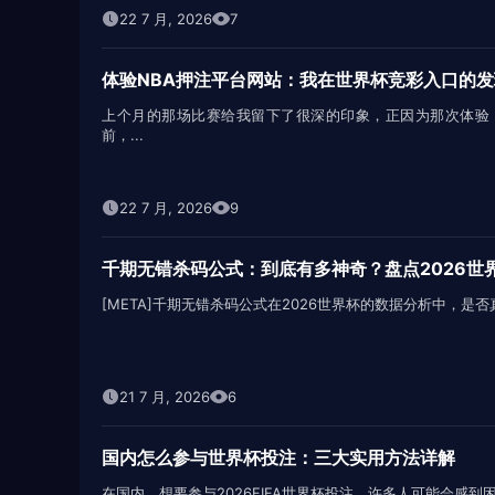
22 7 月, 2026
7
体验NBA押注平台网站：我在世界杯竞彩入口的
上个月的那场比赛给我留下了很深的印象，正因为那次体验
前，...
22 7 月, 2026
9
千期无错杀码公式：到底有多神奇？盘点2026世
[META]千期无错杀码公式在2026世界杯的数据分析中，是
21 7 月, 2026
6
国内怎么参与世界杯投注：三大实用方法详解
在国内，想要参与2026FIFA世界杯投注，许多人可能会感到