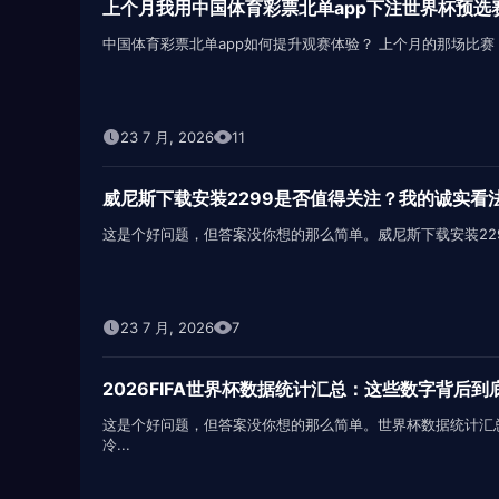
上个月我用中国体育彩票北单app下注世界杯预选
中国体育彩票北单app如何提升观赛体验？ 上个月的那场比赛
23 7 月, 2026
11
威尼斯下载安装2299是否值得关注？我的诚实看
这是个好问题，但答案没你想的那么简单。威尼斯下载安装229
23 7 月, 2026
7
2026FIFA世界杯数据统计汇总：这些数字背后
这是个好问题，但答案没你想的那么简单。世界杯数据统计汇
冷...