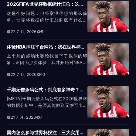
2026FIFA世界杯数据统计汇总：这些数字背后到底有什么玄机？
这是个好问题，但答案没你想的那么简
单。世界杯数据统计汇总到底有什么价
值？对球迷和分析师来说，这些数据不仅
22 7 月, 2026
8
是冰冷...
体验NBA押注平台网站：我在世界杯竞彩入口的发现和见解
上个月的那场比赛给我留下了很深的印
象，正因为那次体验，我才开始对NBA押
注平台网站产生了浓厚的兴趣。在此之
22 7 月, 2026
10
前，...
千期无错杀码公式：到底有多神奇？盘点2026世界杯数据新趋势
[META]千期无错杀码公式在2026世界杯
的数据分析中，是否真能做到无懈可击？
通过详细的数据对比与解读，我们...
21 7 月, 2026
7
国内怎么参与世界杯投注：三大实用方法详解