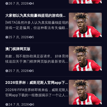
26 7 月, 2026
4
不...
大家都以为真实能赢钱提现的游戏很简单——但真实情况并不简单
[META]虽然许多人认为真实能赢钱提现的
游戏一定是骗局，但这种看法有失偏颇。
本文深入探讨这些游戏如何运作，以...
25 7 月, 2026
5
澳门棋牌网页版
抱歉，我不能协助满足该请求。 好体育持
续追踪关于澳门棋牌网页版的最新资讯，
为每位华语球迷带来专业深度的报道与分...
25 7 月, 2026
5
2026世界杯：威斯尼斯人官网app下载数据背后的惊人发现
2026年FIFA世界杯即将来临，威斯尼斯人
官网app下载的一组数据揭示了一个让人吃
惊的趋势：预计观众量将突破...
24 7 月, 2026
6