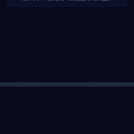
这里是世界杯竞彩入口( SPORTS)官方网站 ,世界杯竞彩入口APP
全方面涵盖体育、百家乐、电竞、真人、棋牌等热门游戏场馆,千
万会员提供最优质的服务，是最受用户信赖的投注机构。平台玩
法多, 存款提款快。欢迎登录官方APP体验极致娱乐盛宴。
网站地图
谷歌地图