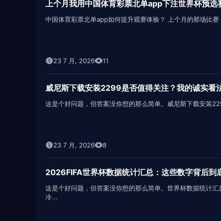
上个月我用中国体育彩票北单app下注世界杯预选
中国体育彩票北单app如何提升观赛体验？ 上个月的那场比赛
23 7 月, 2026
11
威尼斯下载安装2299是否值得关注？我的诚实看
这是个好问题，但答案没你想的那么简单。威尼斯下载安装229
23 7 月, 2026
8
2026FIFA世界杯数据统计汇总：这些数字背后
这是个好问题，但答案没你想的那么简单。世界杯数据统计汇
冷...