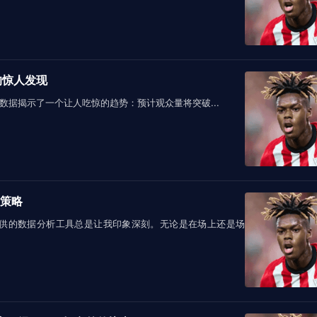
的惊人发现
组数据揭示了一个让人吃惊的趋势：预计观众量将突破...
佳策略
提供的数据分析工具总是让我印象深刻。无论是在场上还是场