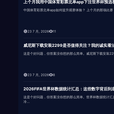
上个月我用中国体育彩票北单app下注世界杯预选
中国体育彩票北单app如何提升观赛体验？ 上个月的那场比赛
23 7 月, 2026
11
威尼斯下载安装2299是否值得关注？我的诚实看
这是个好问题，但答案没你想的那么简单。威尼斯下载安装229
23 7 月, 2026
8
2026FIFA世界杯数据统计汇总：这些数字背后
这是个好问题，但答案没你想的那么简单。世界杯数据统计汇
冷...