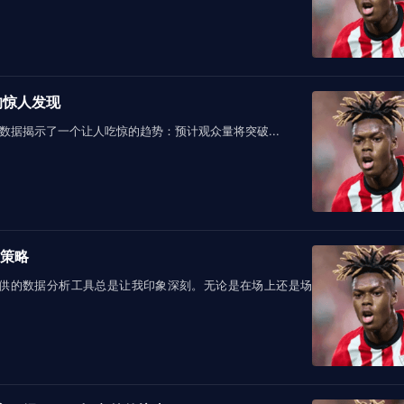
的惊人发现
组数据揭示了一个让人吃惊的趋势：预计观众量将突破...
佳策略
提供的数据分析工具总是让我印象深刻。无论是在场上还是场