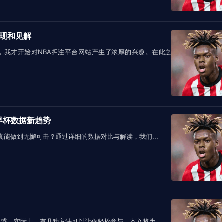
发现和见解
，我才开始对NBA押注平台网站产生了浓厚的兴趣。在此之
界杯数据新趋势
否真能做到无懈可击？通过详细的数据对比与解读，我们...
困惑。实际上，有几种方法可以让你轻松参与。本文将为...