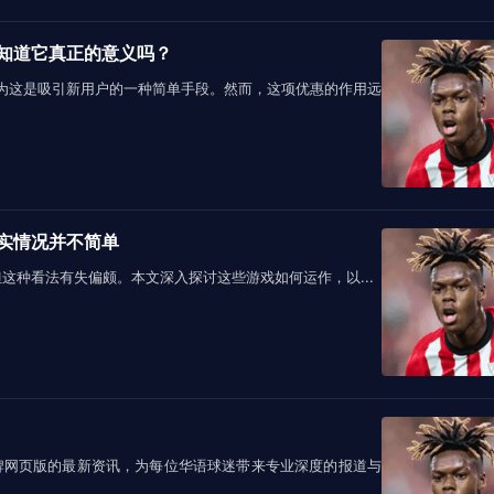
知道它真正的意义吗？
为这是吸引新用户的一种简单手段。然而，这项优惠的作用远
实情况并不简单
但这种看法有失偏颇。本文深入探讨这些游戏如何运作，以...
牌网页版的最新资讯，为每位华语球迷带来专业深度的报道与