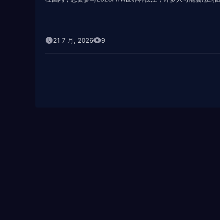
21 7 月, 2026
9