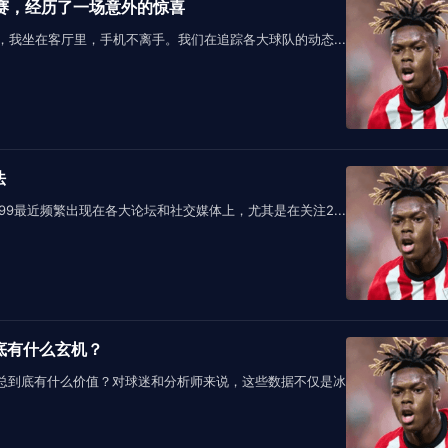
赛，经历了一场意外的惊喜
，我坐在客厅里，手机不离手。我们在追踪各大球队的动态...
法
9最近频繁出现在各大论坛和社交媒体上，尤其是在关注2...
到底有什么玄机？
总到底有什么价值？对球迷和分析师来说，这些数据不仅是冰