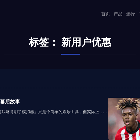
首页
产品
选择
标签：
新用户优惠
的幕后故事
游戏麻将胡了模拟器」只是个简单的娱乐工具，但实际上，...