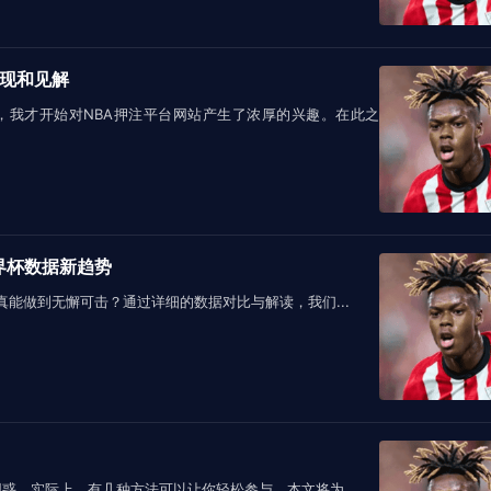
发现和见解
，我才开始对NBA押注平台网站产生了浓厚的兴趣。在此之
界杯数据新趋势
否真能做到无懈可击？通过详细的数据对比与解读，我们...
困惑。实际上，有几种方法可以让你轻松参与。本文将为...