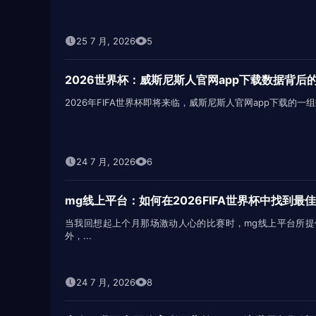
25 7 月, 2026
5
2026世界杯：威斯尼斯人官网app下载数据背后
2026年FIFA世界杯即将来临，威斯尼斯人官网app下载的一
24 7 月, 2026
6
mg线上平台：如何在2026FIFA世界杯中找到最
当我回想起上个月那场激动人心的比赛时，mg线上平台所
外，...
24 7 月, 2026
8