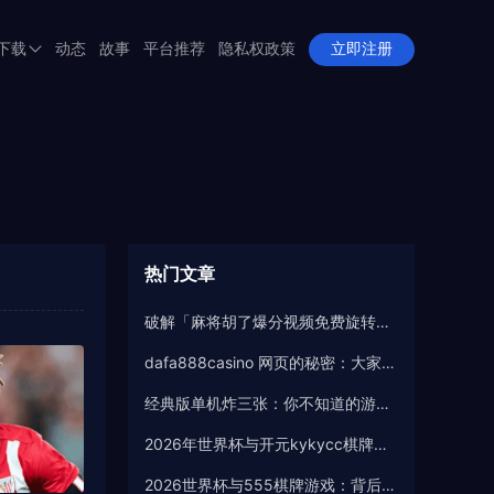
下载
动态
故事
平台推荐
隐私权政策
立即注册
APP下载
全站APP下载
热门文章
破解「麻将胡了爆分视频免费旋转」的背后奥秘，助力2026FIFA世界杯全新体验
dafa888casino 网页的秘密：大家都以为它只是个娱乐平台，但真相远不止如此
经典版单机炸三张：你不知道的游戏背后——以及它与2026世界杯的微妙关系
2026年世界杯与开元kykycc棋牌：参与人数激增50%的背后缘由
2026世界杯与555棋牌游戏：背后数据揭示惊人趋势