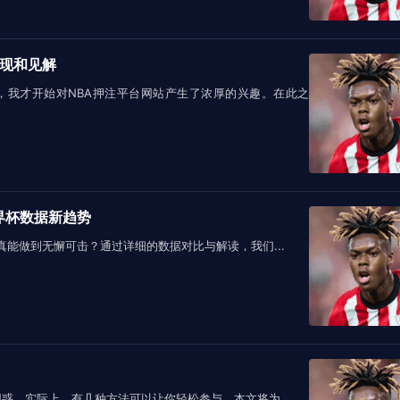
发现和见解
，我才开始对NBA押注平台网站产生了浓厚的兴趣。在此之
界杯数据新趋势
否真能做到无懈可击？通过详细的数据对比与解读，我们...
困惑。实际上，有几种方法可以让你轻松参与。本文将为...