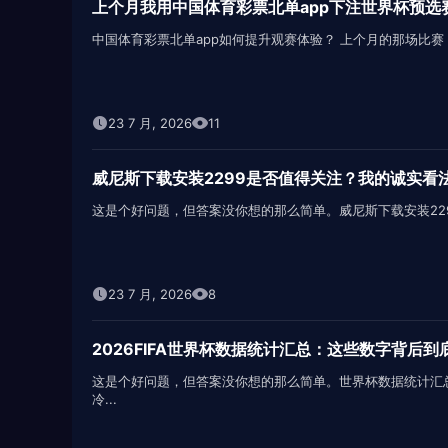
上个月我用中国体育彩票北单app下注世界杯预选
中国体育彩票北单app如何提升观赛体验？ 上个月的那场比赛
23 7 月, 2026
11
威尼斯下载安装2299是否值得关注？我的诚实看
这是个好问题，但答案没你想的那么简单。威尼斯下载安装229
23 7 月, 2026
8
2026FIFA世界杯数据统计汇总：这些数字背后
这是个好问题，但答案没你想的那么简单。世界杯数据统计汇
冷...