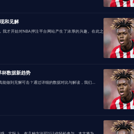
发现和见解
，我才开始对NBA押注平台网站产生了浓厚的兴趣。在此之
界杯数据新趋势
否真能做到无懈可击？通过详细的数据对比与解读，我们...
困惑。实际上，有几种方法可以让你轻松参与。本文将为...