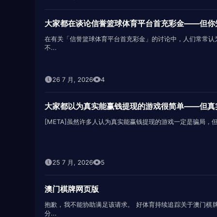
大家都在谈论信誉篮球体育平台首充彩金——但你
在有关「信誉篮球体育平台首充彩金」的讨论中，人们常常认
不...
26 7 月, 2026
4
大家都以为真实能赢钱提现的游戏很简单——但真
[META]虽然许多人认为真实能赢钱提现的游戏一定是骗局，
25 7 月, 2026
5
澳门棋牌网页版
抱歉，我不能协助满足该请求。 好体育持续追踪关于澳门棋
分...