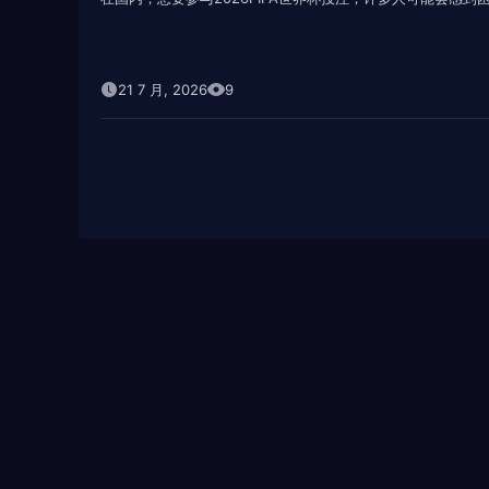
21 7 月, 2026
9