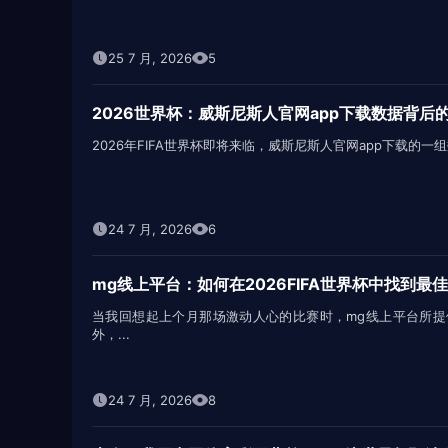
25 7 月, 2026
5
2026世界杯：威斯尼斯人官网app下载数据背后
2026年FIFA世界杯即将来临，威斯尼斯人官网app下载的一
24 7 月, 2026
6
mg线上平台：如何在2026FIFA世界杯中找到最
当我回想起上个月那场激动人心的比赛时，mg线上平台所
外，...
24 7 月, 2026
8