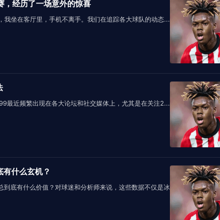
赛，经历了一场意外的惊喜
，我坐在客厅里，手机不离手。我们在追踪各大球队的动态...
法
9最近频繁出现在各大论坛和社交媒体上，尤其是在关注2...
到底有什么玄机？
总到底有什么价值？对球迷和分析师来说，这些数据不仅是冰