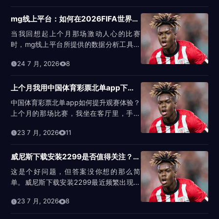
mg线上平台：如何在2026FIFA世界杯中找到最佳策略
当我回想起上个月那场激动人心的比赛
时，mg线上平台所提供的数据分析工具总
是让我印象深刻。无论是在场上还是场
24 7 月, 2026
8
外，...
上个月我用中国体育彩票北单app下注世界杯预选赛，经历了一场意外的惊喜
中国体育彩票北单app如何提升观赛体验？
上个月的那场比赛，我坐在客厅里，手机
不离手。我们在追踪各大球队的动态...
23 7 月, 2026
11
威尼斯下载安装2299是否值得关注？我的诚实看法
这是个好问题，但答案没你想的那么简
单。威尼斯下载安装2299最近频繁出现在
各大论坛和社交媒体上，尤其是在关注2...
23 7 月, 2026
8