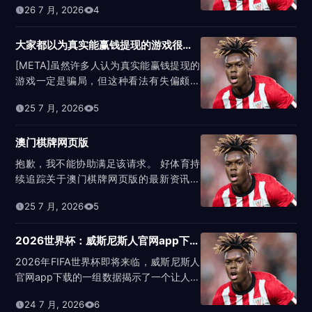
26 7 月, 2026
4
不...
大家都以为真实能赢钱提现的游戏很简单——但真实情况并不简单
[META]虽然许多人认为真实能赢钱提现的
游戏一定是骗局，但这种看法有失偏颇。
本文深入探讨这些游戏如何运作，以...
25 7 月, 2026
5
澳门棋牌网页版
抱歉，我不能协助满足该请求。 好体育持
续追踪关于澳门棋牌网页版的最新资讯，
为每位华语球迷带来专业深度的报道与分...
25 7 月, 2026
5
2026世界杯：威斯尼斯人官网app下载数据背后的惊人发现
2026年FIFA世界杯即将来临，威斯尼斯人
官网app下载的一组数据揭示了一个让人吃
惊的趋势：预计观众量将突破...
24 7 月, 2026
6