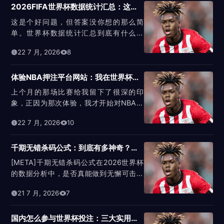
2026FIFA世界杯数据统计汇总：这些数字背后到底有什么玄机？
这是个好问题，但答案没你想的那么简
单。世界杯数据统计汇总到底有什么价
值？对球迷和分析师来说，这些数据不仅
22 7 月, 2026
8
是冰冷...
体验NBA押注平台网站：我在世界杯竞彩入口的发现和见解
上个月的那场比赛给我留下了很深的印
象，正因为那次体验，我才开始对NBA押
注平台网站产生了浓厚的兴趣。在此之
22 7 月, 2026
10
前，...
千期无错杀码公式：到底有多神奇？盘点2026世界杯数据新趋势
[META]千期无错杀码公式在2026世界杯
的数据分析中，是否真能做到无懈可击？
通过详细的数据对比与解读，我们...
21 7 月, 2026
7
国内怎么参与世界杯投注：三大实用方法详解