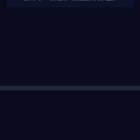
这里是世界杯竞彩入口( SPORTS)官方网站 ,世界杯竞彩入口APP
全方面涵盖体育、百家乐、电竞、真人、棋牌等热门游戏场馆,千
万会员提供最优质的服务，是最受用户信赖的投注机构。平台玩
法多, 存款提款快。欢迎登录官方APP体验极致娱乐盛宴。
网站地图
谷歌地图