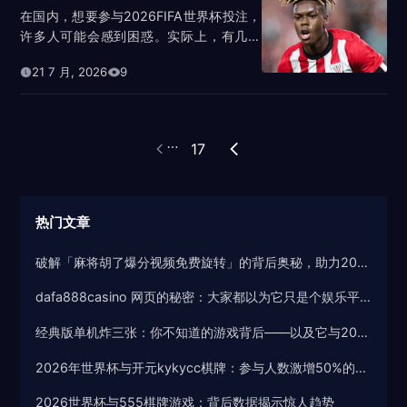
在国内，想要参与2026FIFA世界杯投注，
许多人可能会感到困惑。实际上，有几种
方法可以让你轻松参与。本文将为...
21 7 月, 2026
9
17
热门文章
破解「麻将胡了爆分视频免费旋转」的背后奥秘，助力2026FIFA世界杯全新体验
dafa888casino 网页的秘密：大家都以为它只是个娱乐平台，但真相远不止如此
经典版单机炸三张：你不知道的游戏背后——以及它与2026世界杯的微妙关系
2026年世界杯与开元kykycc棋牌：参与人数激增50%的背后缘由
2026世界杯与555棋牌游戏：背后数据揭示惊人趋势