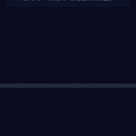
这里是世界杯竞彩入口( SPORTS)官方网站 ,世界杯竞彩入口APP
全方面涵盖体育、百家乐、电竞、真人、棋牌等热门游戏场馆,千
万会员提供最优质的服务，是最受用户信赖的投注机构。平台玩
法多, 存款提款快。欢迎登录官方APP体验极致娱乐盛宴。
网站地图
谷歌地图