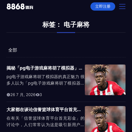
立即注册
首页
标签：
电子麻将
产品
全部
选择
下载
揭秘「pg电子游戏麻将胡了模拟器」：你不知道的幕后故事
APP下载
pg电子游戏麻将胡了模拟器的真正魅力 很
动态
多人以为「pg电子游戏麻将胡了模拟器」
全站APP下载
只是个简单的娱乐工具，但实际上，...
故事
26 7 月, 2026
3
平台推荐
大家都在谈论信誉篮球体育平台首充彩金——但你知道它真正的意义吗？
在有关「信誉篮球体育平台首充彩金」的
隐私权政策
讨论中，人们常常认为这是吸引新用户的
一种简单手段。然而，这项优惠的作用远