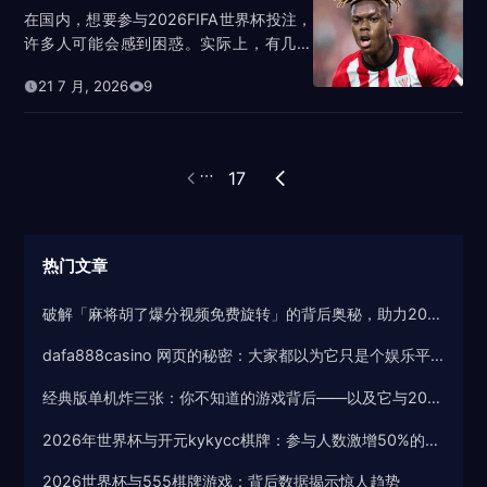
在国内，想要参与2026FIFA世界杯投注，
许多人可能会感到困惑。实际上，有几种
方法可以让你轻松参与。本文将为...
21 7 月, 2026
9
17
热门文章
破解「麻将胡了爆分视频免费旋转」的背后奥秘，助力2026FIFA世界杯全新体验
dafa888casino 网页的秘密：大家都以为它只是个娱乐平台，但真相远不止如此
经典版单机炸三张：你不知道的游戏背后——以及它与2026世界杯的微妙关系
2026年世界杯与开元kykycc棋牌：参与人数激增50%的背后缘由
2026世界杯与555棋牌游戏：背后数据揭示惊人趋势