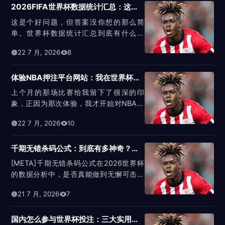
2026FIFA世界杯数据统计汇总：这些数字背后到底有什么玄机？
这是个好问题，但答案没你想的那么简
单。世界杯数据统计汇总到底有什么价
值？对球迷和分析师来说，这些数据不仅
22 7 月, 2026
8
是冰冷...
体验NBA押注平台网站：我在世界杯竞彩入口的发现和见解
上个月的那场比赛给我留下了很深的印
象，正因为那次体验，我才开始对NBA押
注平台网站产生了浓厚的兴趣。在此之
22 7 月, 2026
10
前，...
千期无错杀码公式：到底有多神奇？盘点2026世界杯数据新趋势
[META]千期无错杀码公式在2026世界杯
的数据分析中，是否真能做到无懈可击？
通过详细的数据对比与解读，我们...
21 7 月, 2026
7
国内怎么参与世界杯投注：三大实用方法详解