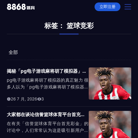
立即注册
首页
标签：
篮球竞彩
产品
全部
选择
下载
揭秘「pg电子游戏麻将胡了模拟器」：你不知道的幕后故事
APP下载
pg电子游戏麻将胡了模拟器的真正魅力 很
动态
多人以为「pg电子游戏麻将胡了模拟器」
全站APP下载
只是个简单的娱乐工具，但实际上，...
故事
26 7 月, 2026
3
平台推荐
大家都在谈论信誉篮球体育平台首充彩金——但你知道它真正的意义吗？
在有关「信誉篮球体育平台首充彩金」的
隐私权政策
讨论中，人们常常认为这是吸引新用户的
一种简单手段。然而，这项优惠的作用远