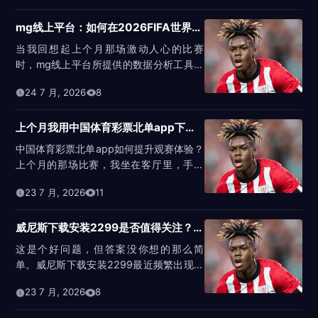
mg线上平台：如何在2026FIFA世界杯中找到最佳策略
当我回想起上个月那场激动人心的比赛
时，mg线上平台所提供的数据分析工具总
是让我印象深刻。无论是在场上还是场
24 7 月, 2026
8
外，...
上个月我用中国体育彩票北单app下注世界杯预选赛，经历了一场意外的惊喜
中国体育彩票北单app如何提升观赛体验？
上个月的那场比赛，我坐在客厅里，手机
不离手。我们在追踪各大球队的动态...
23 7 月, 2026
11
威尼斯下载安装2299是否值得关注？我的诚实看法
这是个好问题，但答案没你想的那么简
单。威尼斯下载安装2299最近频繁出现在
各大论坛和社交媒体上，尤其是在关注2...
23 7 月, 2026
8