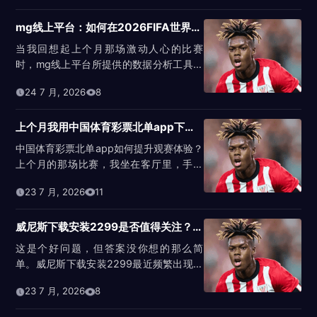
mg线上平台：如何在2026FIFA世界杯中找到最佳策略
当我回想起上个月那场激动人心的比赛
时，mg线上平台所提供的数据分析工具总
是让我印象深刻。无论是在场上还是场
24 7 月, 2026
8
外，...
上个月我用中国体育彩票北单app下注世界杯预选赛，经历了一场意外的惊喜
中国体育彩票北单app如何提升观赛体验？
上个月的那场比赛，我坐在客厅里，手机
不离手。我们在追踪各大球队的动态...
23 7 月, 2026
11
威尼斯下载安装2299是否值得关注？我的诚实看法
这是个好问题，但答案没你想的那么简
单。威尼斯下载安装2299最近频繁出现在
各大论坛和社交媒体上，尤其是在关注2...
23 7 月, 2026
8