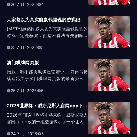
26 7 月, 2026
4
不...
大家都以为真实能赢钱提现的游戏很简单——但真实情况并不简单
[META]虽然许多人认为真实能赢钱提现的
游戏一定是骗局，但这种看法有失偏颇。
本文深入探讨这些游戏如何运作，以...
25 7 月, 2026
5
澳门棋牌网页版
抱歉，我不能协助满足该请求。 好体育持
续追踪关于澳门棋牌网页版的最新资讯，
为每位华语球迷带来专业深度的报道与分...
25 7 月, 2026
5
2026世界杯：威斯尼斯人官网app下载数据背后的惊人发现
2026年FIFA世界杯即将来临，威斯尼斯人
官网app下载的一组数据揭示了一个让人吃
惊的趋势：预计观众量将突破...
24 7 月, 2026
6