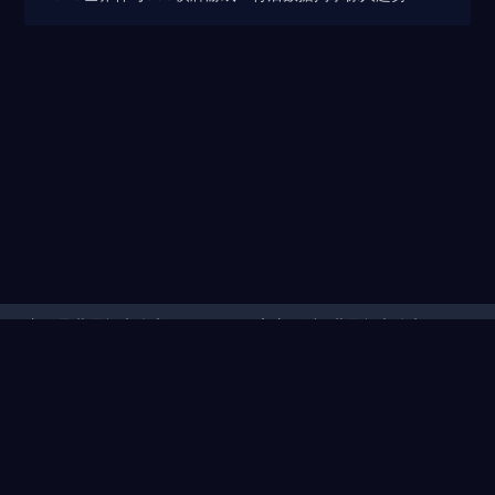
这里是世界杯竞彩入口( SPORTS)官方网站 ,世界杯竞彩入口APP
全方面涵盖体育、百家乐、电竞、真人、棋牌等热门游戏场馆,千
万会员提供最优质的服务，是最受用户信赖的投注机构。平台玩
法多, 存款提款快。欢迎登录官方APP体验极致娱乐盛宴。
网站地图
谷歌地图