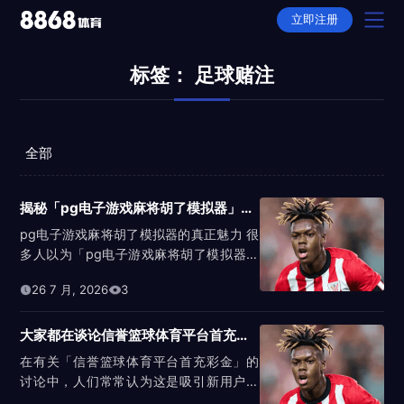
立即注册
首页
标签：
足球赌注
产品
全部
选择
下载
揭秘「pg电子游戏麻将胡了模拟器」：你不知道的幕后故事
APP下载
pg电子游戏麻将胡了模拟器的真正魅力 很
动态
多人以为「pg电子游戏麻将胡了模拟器」
全站APP下载
只是个简单的娱乐工具，但实际上，...
故事
26 7 月, 2026
3
平台推荐
大家都在谈论信誉篮球体育平台首充彩金——但你知道它真正的意义吗？
在有关「信誉篮球体育平台首充彩金」的
隐私权政策
讨论中，人们常常认为这是吸引新用户的
一种简单手段。然而，这项优惠的作用远