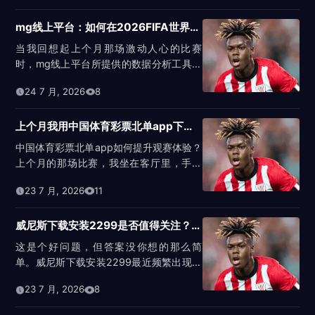
mg线上平台：如何在2026FIFA世界杯中找到最佳策略
当我回想起上个月那场激动人心的比赛
时，mg线上平台所提供的数据分析工具总
是让我印象深刻。无论是在场上还是场
24 7 月, 2026
8
外，...
上个月我用中国体育彩票北单app下注世界杯预选赛，经历了一场意外的惊喜
中国体育彩票北单app如何提升观赛体验？
上个月的那场比赛，我坐在客厅里，手机
不离手。我们在追踪各大球队的动态...
23 7 月, 2026
11
威尼斯下载安装2299是否值得关注？我的诚实看法
这是个好问题，但答案没你想的那么简
单。威尼斯下载安装2299最近频繁出现在
各大论坛和社交媒体上，尤其是在关注2...
23 7 月, 2026
8