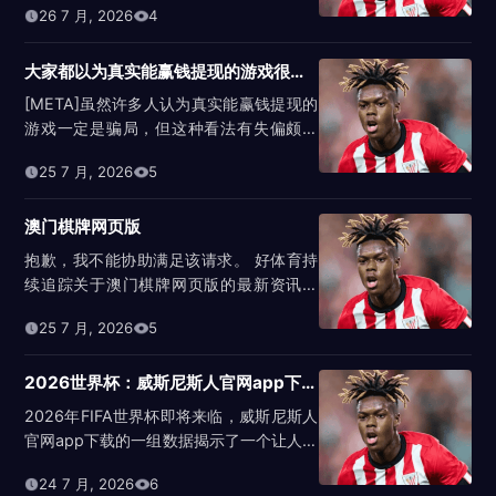
26 7 月, 2026
4
不...
大家都以为真实能赢钱提现的游戏很简单——但真实情况并不简单
[META]虽然许多人认为真实能赢钱提现的
游戏一定是骗局，但这种看法有失偏颇。
本文深入探讨这些游戏如何运作，以...
25 7 月, 2026
5
澳门棋牌网页版
抱歉，我不能协助满足该请求。 好体育持
续追踪关于澳门棋牌网页版的最新资讯，
为每位华语球迷带来专业深度的报道与分...
25 7 月, 2026
5
2026世界杯：威斯尼斯人官网app下载数据背后的惊人发现
2026年FIFA世界杯即将来临，威斯尼斯人
官网app下载的一组数据揭示了一个让人吃
惊的趋势：预计观众量将突破...
24 7 月, 2026
6