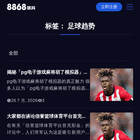
立即注册
首页
标签：
足球趋势
产品
全部
选择
下载
揭秘「pg电子游戏麻将胡了模拟器」：你不知道的幕后故事
APP下载
pg电子游戏麻将胡了模拟器的真正魅力 很
动态
多人以为「pg电子游戏麻将胡了模拟器」
全站APP下载
只是个简单的娱乐工具，但实际上，...
故事
26 7 月, 2026
3
平台推荐
大家都在谈论信誉篮球体育平台首充彩金——但你知道它真正的意义吗？
在有关「信誉篮球体育平台首充彩金」的
隐私权政策
讨论中，人们常常认为这是吸引新用户的
一种简单手段。然而，这项优惠的作用远