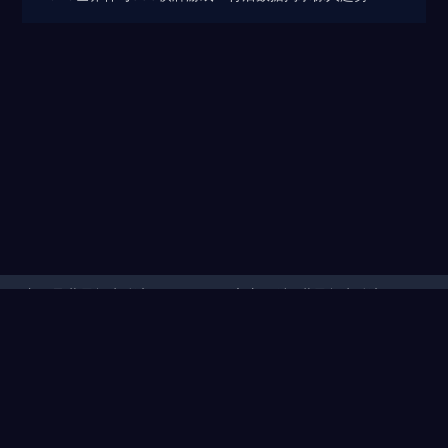
这里是世界杯竞彩入口( SPORTS)官方网站 ,世界杯竞彩入口APP
全方面涵盖体育、百家乐、电竞、真人、棋牌等热门游戏场馆,千
万会员提供最优质的服务，是最受用户信赖的投注机构。平台玩
法多, 存款提款快。欢迎登录官方APP体验极致娱乐盛宴。
网站地图
谷歌地图