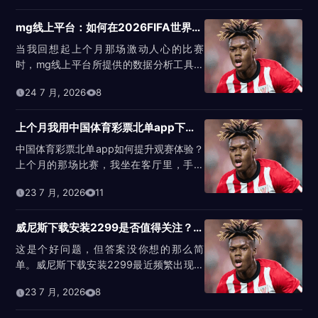
mg线上平台：如何在2026FIFA世界杯中找到最佳策略
当我回想起上个月那场激动人心的比赛
时，mg线上平台所提供的数据分析工具总
是让我印象深刻。无论是在场上还是场
24 7 月, 2026
8
外，...
上个月我用中国体育彩票北单app下注世界杯预选赛，经历了一场意外的惊喜
中国体育彩票北单app如何提升观赛体验？
上个月的那场比赛，我坐在客厅里，手机
不离手。我们在追踪各大球队的动态...
23 7 月, 2026
11
威尼斯下载安装2299是否值得关注？我的诚实看法
这是个好问题，但答案没你想的那么简
单。威尼斯下载安装2299最近频繁出现在
各大论坛和社交媒体上，尤其是在关注2...
23 7 月, 2026
8