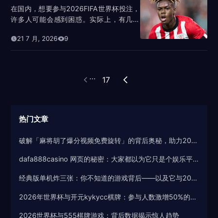
在国内，想要参与2026FIFA世界杯投注，
许多人可能会感到困惑。实际上，有几种
方法可以让你轻松参与。本文将为...
21 7 月, 2026
9
17
热门文章
破解「麻将胡了爆分视频免费旋转」的背后奥秘，助力2026FIFA世界杯全新体验
dafa888casino 网页的秘密：大家都以为它只是个娱乐平台，但真相远不止如此
经典版单机炸三张：你不知道的游戏背后——以及它与2026世界杯的微妙关系
2026年世界杯与开元kykycc棋牌：参与人数激增50%的背后缘由
2026世界杯与555棋牌游戏：背后数据揭示惊人趋势