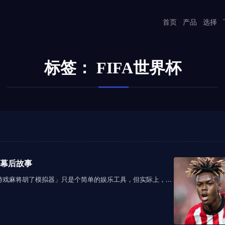
首页
产品
选择
标签：
FIFA世界杯
的幕后故事
游戏麻将胡了模拟器」只是个简单的娱乐工具，但实际上，...