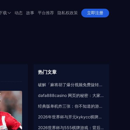
下载
动态
故事
平台推荐
隐私权政策
立即注册
APP下载
全站APP下载
热门文章
破解「麻将胡了爆分视频免费旋转」的背后奥秘，助力2026FIFA世界杯全新体验
dafa888casino 网页的秘密：大家都以为它只是个娱乐平台，但真相远不止如此
经典版单机炸三张：你不知道的游戏背后——以及它与2026世界杯的微妙关系
2026年世界杯与开元kykycc棋牌：参与人数激增50%的背后缘由
2026世界杯与555棋牌游戏：背后数据揭示惊人趋势