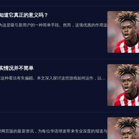
知道它真正的意义吗？
为这是吸引新用户的一种简单手段。然而，这项优惠的作用远
实情况并不简单
但这种看法有失偏颇。本文深入探讨这些游戏如何运作，以...
牌网页版的最新资讯，为每位华语球迷带来专业深度的报道与