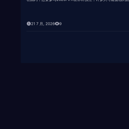
21 7 月, 2026
9