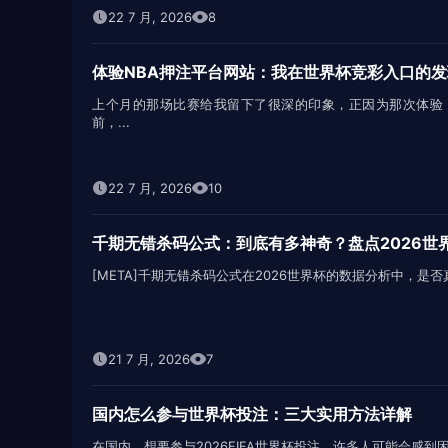
22 7 月, 2026
8
体验NBA押注平台网站：我在世界杯竞彩入口的
上个月的那场比赛给我留下了很深的印象，正因为那次体验
前，...
22 7 月, 2026
10
千期无错杀码公式：到底有多神奇？盘点2026世
[META]千期无错杀码公式在2026世界杯的数据分析中，是
21 7 月, 2026
7
国内怎么参与世界杯投注：三大实用方法详解
在国内，想要参与2026FIFA世界杯投注，许多人可能会感到