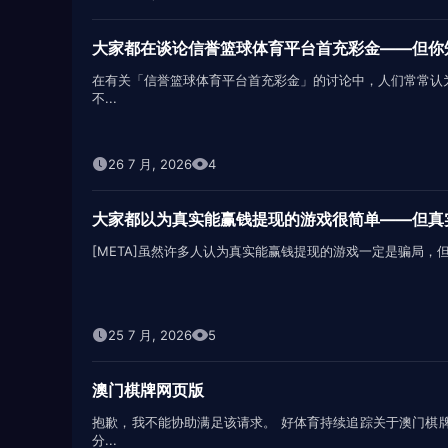
大家都在谈论信誉篮球体育平台首充彩金——但你
在有关「信誉篮球体育平台首充彩金」的讨论中，人们常常认
不...
26 7 月, 2026
4
大家都以为真实能赢钱提现的游戏很简单——但真
[META]虽然许多人认为真实能赢钱提现的游戏一定是骗局，
25 7 月, 2026
5
澳门棋牌网页版
抱歉，我不能协助满足该请求。 好体育持续追踪关于澳门棋
分...