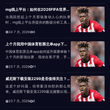
mg线上平台：如何在2026FIFA世界杯中找到最佳策略
当我回想起上个月那场激动人心的比赛
时，mg线上平台所提供的数据分析工具总
是让我印象深刻。无论是在场上还是场
24 7 月, 2026
8
外，...
上个月我用中国体育彩票北单app下注世界杯预选赛，经历了一场意外的惊喜
中国体育彩票北单app如何提升观赛体验？
上个月的那场比赛，我坐在客厅里，手机
不离手。我们在追踪各大球队的动态...
23 7 月, 2026
11
威尼斯下载安装2299是否值得关注？我的诚实看法
这是个好问题，但答案没你想的那么简
单。威尼斯下载安装2299最近频繁出现在
各大论坛和社交媒体上，尤其是在关注2...
23 7 月, 2026
8