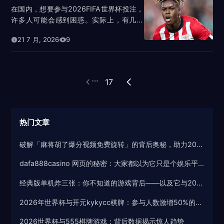
在国内，想要参与2026FIFA世界杯投注，
许多人可能会感到困惑。实际上，有几种
方法可以让你轻松参与。本文将为...
21 7 月, 2026
9
17
热门文章
破解「麻将胡了爆分视频免费旋转」的背后奥秘，助力2026FIFA世界杯全新体验
dafa888casino 网页的秘密：大家都以为它只是个娱乐平台，但真相远不止如此
经典版单机炸三张：你不知道的游戏背后——以及它与2026世界杯的微妙关系
2026年世界杯与开元kykycc棋牌：参与人数激增50%的背后缘由
2026世界杯与555棋牌游戏：背后数据揭示惊人趋势