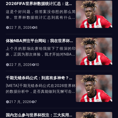
2026FIFA世界杯数据统计汇总：这些数字背后到底有什么玄机？
这是个好问题，但答案没你想的那么简
单。世界杯数据统计汇总到底有什么价
值？对球迷和分析师来说，这些数据不仅
22 7 月, 2026
8
是冰冷...
体验NBA押注平台网站：我在世界杯竞彩入口的发现和见解
上个月的那场比赛给我留下了很深的印
象，正因为那次体验，我才开始对NBA押
注平台网站产生了浓厚的兴趣。在此之
22 7 月, 2026
10
前，...
千期无错杀码公式：到底有多神奇？盘点2026世界杯数据新趋势
[META]千期无错杀码公式在2026世界杯
的数据分析中，是否真能做到无懈可击？
通过详细的数据对比与解读，我们...
21 7 月, 2026
7
国内怎么参与世界杯投注：三大实用方法详解