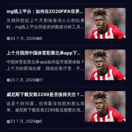
mg线上平台：如何在2026FIFA世界杯中找到最佳策略
当我回想起上个月那场激动人心的比赛
时，mg线上平台所提供的数据分析工具总
是让我印象深刻。无论是在场上还是场
24 7 月, 2026
8
外，...
上个月我用中国体育彩票北单app下注世界杯预选赛，经历了一场意外的惊喜
中国体育彩票北单app如何提升观赛体验？
上个月的那场比赛，我坐在客厅里，手机
不离手。我们在追踪各大球队的动态...
23 7 月, 2026
11
威尼斯下载安装2299是否值得关注？我的诚实看法
这是个好问题，但答案没你想的那么简
单。威尼斯下载安装2299最近频繁出现在
各大论坛和社交媒体上，尤其是在关注2...
23 7 月, 2026
8