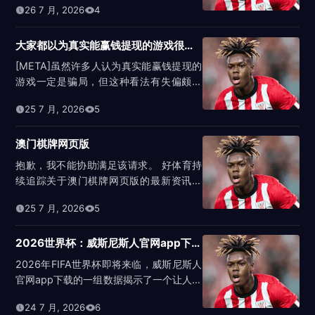
26 7 月, 2026
4
不...
大家都以为真实能赢钱提现的游戏很简单——但真实情况并不简单
[META]虽然许多人认为真实能赢钱提现的
游戏一定是骗局，但这种看法有失偏颇。
本文深入探讨这些游戏如何运作，以...
25 7 月, 2026
5
澳门棋牌网页版
抱歉，我不能协助满足该请求。 好体育持
续追踪关于澳门棋牌网页版的最新资讯，
为每位华语球迷带来专业深度的报道与分...
25 7 月, 2026
5
2026世界杯：威斯尼斯人官网app下载数据背后的惊人发现
2026年FIFA世界杯即将来临，威斯尼斯人
官网app下载的一组数据揭示了一个让人吃
惊的趋势：预计观众量将突破...
24 7 月, 2026
6