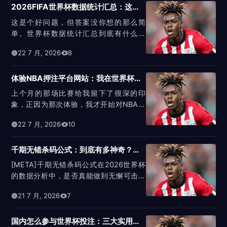
2026FIFA世界杯数据统计汇总：这些数字背后到底有什么玄机？
这是个好问题，但答案没你想的那么简
单。世界杯数据统计汇总到底有什么价
值？对球迷和分析师来说，这些数据不仅
22 7 月, 2026
8
是冰冷...
体验NBA押注平台网站：我在世界杯竞彩入口的发现和见解
上个月的那场比赛给我留下了很深的印
象，正因为那次体验，我才开始对NBA押
注平台网站产生了浓厚的兴趣。在此之
22 7 月, 2026
10
前，...
千期无错杀码公式：到底有多神奇？盘点2026世界杯数据新趋势
[META]千期无错杀码公式在2026世界杯
的数据分析中，是否真能做到无懈可击？
通过详细的数据对比与解读，我们...
21 7 月, 2026
7
国内怎么参与世界杯投注：三大实用方法详解