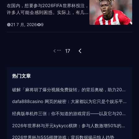
在国内，想要参与2026FIFA世界杯投注，
许多人可能会感到困惑。实际上，有几种
方法可以让你轻松参与。本文将为...
21 7 月, 2026
9
17
热门文章
破解「麻将胡了爆分视频免费旋转」的背后奥秘，助力2026FIFA世界杯全新体验
dafa888casino 网页的秘密：大家都以为它只是个娱乐平台，但真相远不止如此
经典版单机炸三张：你不知道的游戏背后——以及它与2026世界杯的微妙关系
2026年世界杯与开元kykycc棋牌：参与人数激增50%的背后缘由
2026世界杯与555棋牌游戏：背后数据揭示惊人趋势