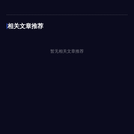
相关文章推荐
暂无相关文章推荐