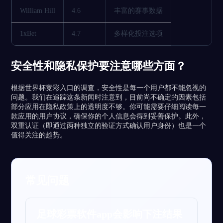
William Hill
4.6
丰富的赛事数据
1xBet
4.7
多样化投注选项
安全性和隐私保护要注意哪些方面？
根据世界杯竞彩入口的调查，安全性是每一个用户都不能忽视的
问题。我们在追踪这条新闻时注意到，目前尚不确定的因素包括
部分应用在隐私政策上的透明度不够。你可能需要仔细阅读每一
款应用的用户协议，确保你的个人信息会得到妥善保护。此外，
双重认证（即通过两种独立的验证方式确认用户身份）也是一个
值得关注的趋势。
常见问题
足球彩票软件app会影响下注结果