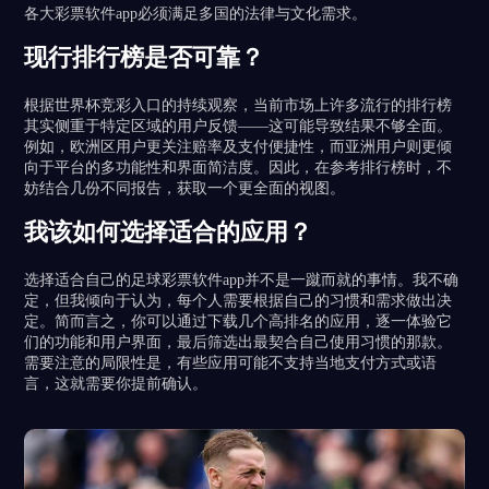
各大彩票软件app必须满足多国的法律与文化需求。
现行排行榜是否可靠？
根据世界杯竞彩入口的持续观察，当前市场上许多流行的排行榜
其实侧重于特定区域的用户反馈——这可能导致结果不够全面。
例如，欧洲区用户更关注赔率及支付便捷性，而亚洲用户则更倾
向于平台的多功能性和界面简洁度。因此，在参考排行榜时，不
妨结合几份不同报告，获取一个更全面的视图。
我该如何选择适合的应用？
选择适合自己的足球彩票软件app并不是一蹴而就的事情。我不确
定，但我倾向于认为，每个人需要根据自己的习惯和需求做出决
定。简而言之，你可以通过下载几个高排名的应用，逐一体验它
们的功能和用户界面，最后筛选出最契合自己使用习惯的那款。
需要注意的局限性是，有些应用可能不支持当地支付方式或语
言，这就需要你提前确认。