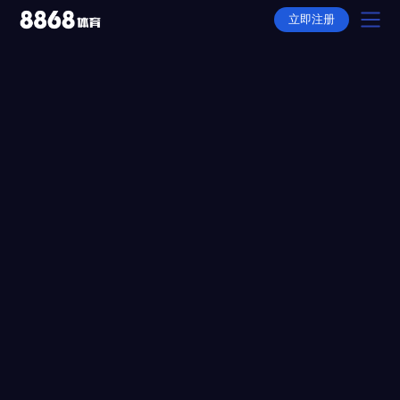
立即注册
首页
产品
选择
下载
APP下载
动态
全站APP下载
故事
平台推荐
隐私权政策