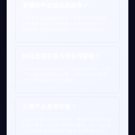
有哪些平台提供高赔率？
很多平台宣称提供高赔率，但要谨防虚假宣传。
由世界杯竞彩入口推荐的平台通常提供1.90至2.0
0的赔率，具体选择可根据个人需求进行比较。
投注选项丰富与否有何影响？
丰富的投注选项能提高下注策略的多样性，让用
户可以更灵活地制定方案，从而提高获胜概率。
这对有经验的玩家尤为重要。
正规平台是否可靠？
正规平台通常经过严格审核，有国际认证和良好
的用户反馈，安全性和可靠性较高。用户可以通
过平台的客服支持和售后服务来判断其可靠性。