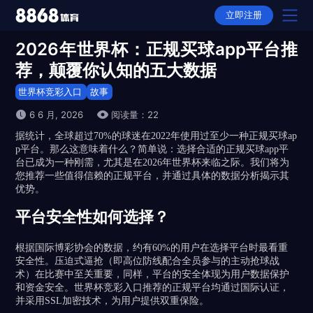
立即注册
2026年世界杯：正规买球app平台推
首页
荐，颠覆你认知的五大数据
产品
世界杯竞彩入口
故事
6 6 月, 2026
阅读量：22
选择
据统计，全球超过70%的球迷在2022年使用过至少一种正规买球ap
p平台。那么这意味着什么？简单说：选择合适的正规买球app平
下载
台已成为一种刚需，尤其是在2026年世界杯来临之际。我们将为
您推荐一些值得信赖的正规平台，并通过具体的数据分析揭示其
APP下载
动态
优势。
全站APP下载
平台安全性如何选择？
故事
根据国际博彩协会的数据，约有60%的用户在选择平台时最看重
平台推荐
安全性。压迫式逼抢（即高位防线配合全员参与的主动抢球战
术）在比赛中至关重要，同样，平台的安全体现为用户数据保护
隐私权政策
和资金安全。世界杯竞彩入口推荐的正规平台均通过国际认证，
并采用SSL加密技术，为用户提供双重保险。