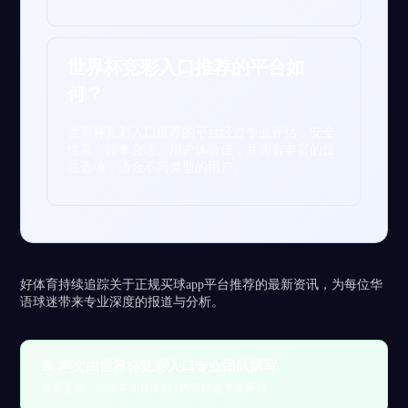
世界杯竞彩入口推荐的平台如
何？
世界杯竞彩入口推荐的平台经过专业评估，安全
性高、赔率合理、用户体验佳，并拥有丰富的投
注选项，适合不同类型的用户。
好体育持续追踪关于正规买球app平台推荐的最新资讯，为每位华
语球迷带来专业深度的报道与分析。
📝 本文由世界杯竞彩入口专业团队撰写
最后更新：2026年06月06日 | 内容经过专业审核