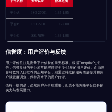
平台名称
安全认证
赔率范围
平台A
ISO 27001
1.85-1.95
平台B
ISO 27001
1.90-2.00
平台C
SSL加密
1.88-1.98
信誉度：用户评价与反馈
用户评价往往是衡量平台信誉的重要标准。根据Trustpilot的报
告，信誉良好的平台通常能够获得至少4.5星的用户评价。而由世
界杯竞彩入口推荐的正规平台，则通过持续的服务质量提升和用
户满意度调查，保持高水平的用户好评。
值得一提的是，虽然用户评价很重要，但也不能忽略平台自身的
实力与发展潜力。