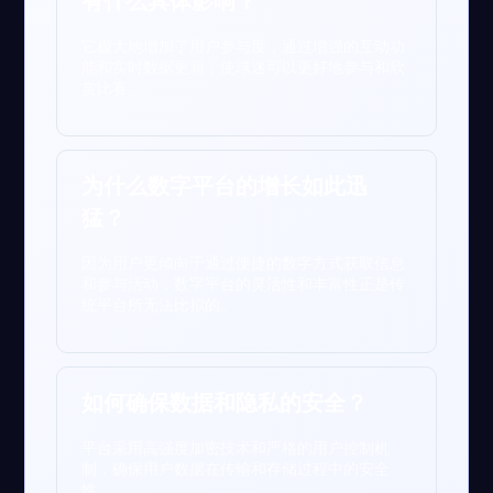
有什么具体影响？
它极大地增加了用户参与度，通过增强的互动功
能和实时数据更新，使球迷可以更好地参与和欣
赏比赛。
为什么数字平台的增长如此迅
猛？
因为用户更倾向于通过便捷的数字方式获取信息
和参与活动，数字平台的灵活性和丰富性正是传
统平台所无法比拟的。
如何确保数据和隐私的安全？
平台采用高强度加密技术和严格的用户控制机
制，确保用户数据在传输和存储过程中的安全
性。