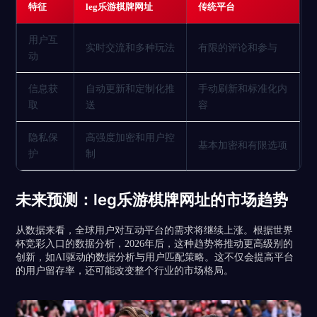
特征
leg乐游棋牌网址
传统平台
用户互
实时交流和多种玩法
有限的评论和参与
动
信息获
自动更新和定制化推
手动刷新和标准化内
取
送
容
隐私保
高强度加密和用户控
基本加密和有限选项
护
制
未来预测：leg乐游棋牌网址的市场趋势
从数据来看，全球用户对互动平台的需求将继续上涨。根据世界
杯竞彩入口的数据分析，2026年后，这种趋势将推动更高级别的
创新，如AI驱动的数据分析与用户匹配策略。这不仅会提高平台
的用户留存率，还可能改变整个行业的市场格局。