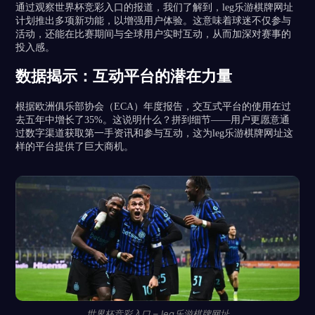
通过观察世界杯竞彩入口的报道，我们了解到，leg乐游棋牌网址
计划推出多项新功能，以增强用户体验。这意味着球迷不仅参与
活动，还能在比赛期间与全球用户实时互动，从而加深对赛事的
投入感。
数据揭示：互动平台的潜在力量
根据欧洲俱乐部协会（ECA）年度报告，交互式平台的使用在过
去五年中增长了35%。这说明什么？拼到细节——用户更愿意通
过数字渠道获取第一手资讯和参与互动，这为leg乐游棋牌网址这
样的平台提供了巨大商机。
世界杯竞彩入口 – leg乐游棋牌网址