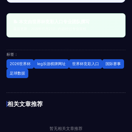
📝 本文由世界杯竞彩入口专业团队撰写
最后更新：2026年05月21日 | 内容经过专业审核
标签：
2026世界杯
leg乐游棋牌网址
世界杯竞彩入口
国际赛事
足球数据
相关文章推荐
暂无相关文章推荐