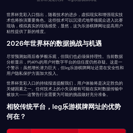
世界杯竞彩入口指出，随着技术的进步，虚拟现实和增强现实技
术也将扮演重要角色。这些技术可以沉浸式地带领观众进入比赛
现场，模拟真实的现场感受，显然，这为乐游棋牌网址提高用户
粘性提供了新的维度。
2026年世界杯的数据挑战与机遇
尽管预测如雨后春笋般乐观，但我们也必须保持理性。当前数据
分析显示，约40%的用户对数字平台的信任度仍然存疑。这是一
个警示：虽然增长潜力巨大，但leg乐游棋牌网址还需在安全性和
用户隐私保护方面加大投入。
世界杯竞彩入口的持续报道提醒我们，用户体验将是决定胜负的
关键因素之一。任何技术上的小失误都有可能在实时数据传输中
被放大——这警告行业需要为可能的挑战做好充分准备。
相较传统平台，leg乐游棋牌网址的优势
何在？