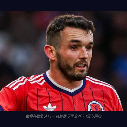
世界杯竞彩入口 – 棋牌娱乐平台2020官方网站