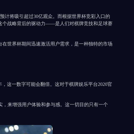
界杯预计将吸引超过30亿观众。而根据世界杯竞彩入口的
。这个战略背后的驱动力——是人们对棋牌竞技和足球赛
台在世界杯期间迅速激活用户需求，是一种独特的市场
6年，这一数字可能会翻倍。这对于棋牌娱乐平台2020官
实，来增强用户体验和参与感。这一切目的只有一个