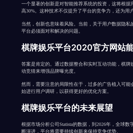
一个显著的创新是对智能推荐系统的投资，这将根据
高30%。这种技术不仅提升了平台的竞争力，还为用
当然，创新也意味着风险。当前，关于用户数据隐私
平台必须面对和解决的问题。
棋牌娱乐平台2020官方网站
答案是肯定的。通过数据整合和实时互动功能，棋牌
动竞猜来增强品牌曝光度。
然而，需要注意的局限性在于，过多的广告植入可能
始进行用户调研，以获得更好的优化方案。
棋牌娱乐平台的未来展望
根据市场分析公司Statista的数据，到2026年，
断演进，平台将需要持续创新来保持竞争优势。