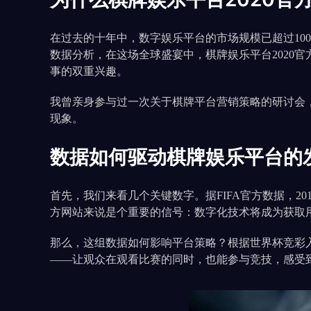
在过去的十年中，数字娱乐平台的市场规模已超过1000
数据分析，在这场全球盛宴中，棋牌娱乐平台2020
事的双重兴趣。
我曾亲身参与过一次关于棋牌平台营销策略的研讨会
现象。
数据如何驱动棋牌娱乐平台的
首先，我们来看几个关键数字。据FIFA官方数据，20
方网站来说是个重要的信号：数字化技术将成为获取
那么，这组数据如何影响平台策略？根据世界杯竞彩
——让观众在观看比赛的同时，也能参与竞技，感受