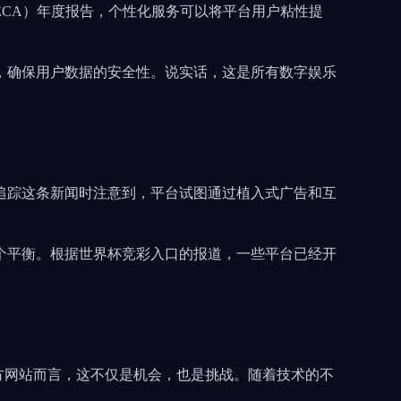
CA）年度报告，个性化服务可以将平台用户粘性提
，确保用户数据的安全性。说实话，这是所有数字娱乐
追踪这条新闻时注意到，平台试图通过植入式广告和互
个平衡。根据世界杯竞彩入口的报道，一些平台已经开
20官方网站而言，这不仅是机会，也是挑战。随着技术的不