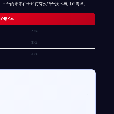
，平台的未来在于如何有效结合技术与用户需求。
用户增长率
20%
30%
40%