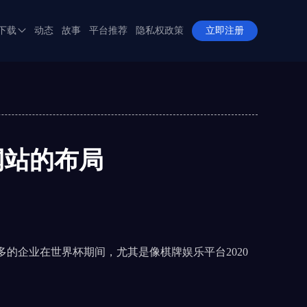
下载
动态
故事
平台推荐
隐私权政策
立即注册
APP下载
全站APP下载
网站的布局
越多的企业在世界杯期间，尤其是像棋牌娱乐平台2020