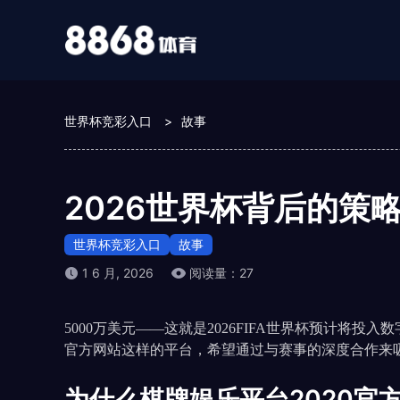
世界杯竞彩入口
>
故事
2026世界杯背后的策
世界杯竞彩入口
故事
1 6 月, 2026
阅读量：27
5000万美元——这就是2026FIFA世界杯预计
官方网站这样的平台，希望通过与赛事的深度合作来
为什么棋牌娱乐平台2020官