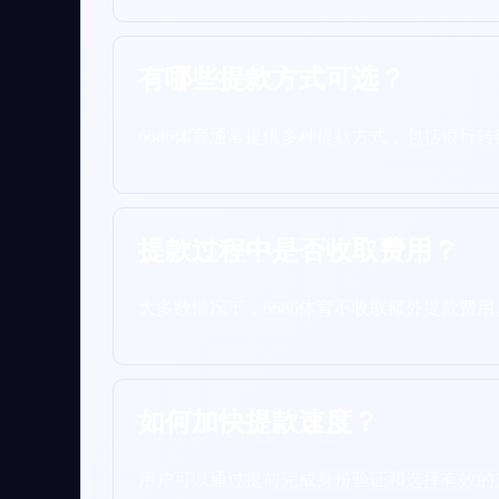
有哪些提款方式可选？
6686体育通常提供多种提款方式，包括银行
提款过程中是否收取费用？
大多数情况下，6686体育不收取额外提款
如何加快提款速度？
用户可以通过提前完成身份验证和选择有效的