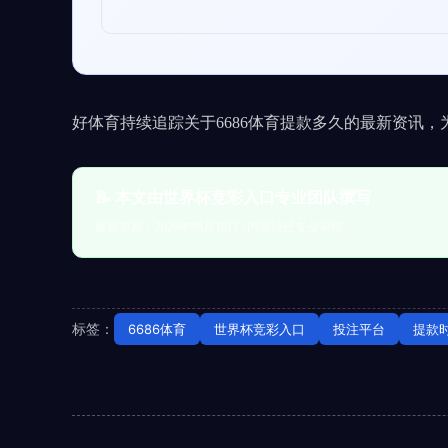
好体育持续追踪关于6686体育提款多久的最新资讯
📝 本文由世界杯竞彩入口专业团队撰写
最后更新：2026年06月16日 | 内容经过专业审核
标签：
6686体育
世界杯竞彩入口
投注平台
提款