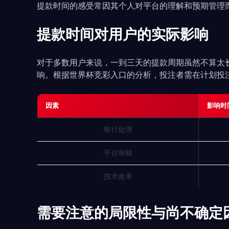
提款时间的感受常因其个人对平台的理解和预期管理
提款时间对用户的实际影响
对于多数用户来说，一到三天的提款周期虽然不算太
响。根据世界杯竞彩入口的分析，投注者需在计划投
因素
影响时
银行处理
平台审核
技术效率
需要注意的局限性与尚不确定