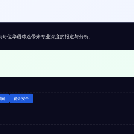
，为每位华语球迷带来专业深度的报道与分析。
时间
资金安全