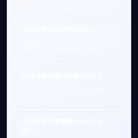
注册时需要提供哪些信息？
通常需要提供有效的电子邮件地址、手机号码等
基础信息，并进行验证以确保信息真实性。
注册过程中遇到问题怎么办？
可以首先查看常见问题解答，如果问题依然存
在，建议联系平台客服以获得有效支持。
注册后是否需要额外的验证步
骤？