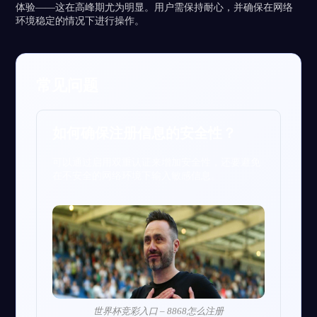
体验——这在高峰期尤为明显。用户需保持耐心，并确保在网络
环境稳定的情况下进行操作。
常见问题
如何确保注册信息的安全性？
可以通过启用双重认证来增加安全性，还要避免
在不安全的网络环境下输入敏感信息。
世界杯竞彩入口 – 8868怎么注册