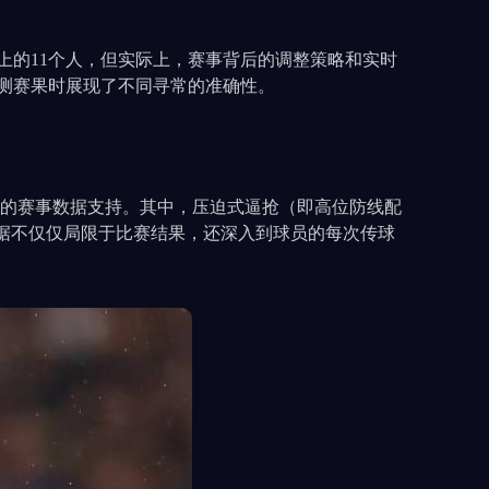
上的11个人，但实际上，赛事背后的调整策略和实时
测赛果时展现了不同寻常的准确性。
提供深度的赛事数据支持。其中，压迫式逼抢（即高位防线配
数据不仅仅局限于比赛结果，还深入到球员的每次传球