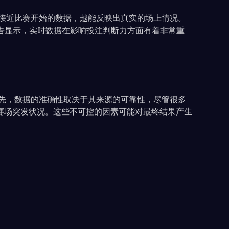
接近比赛开始的数据，越能反映出真实的场上情况。
报告显示，实时数据在影响投注判断力方面有着非常重
先，数据的准确性取决于其来源的可靠性，尽管很多
赛场突发状况。这些不可控的因素可能对最终结果产生