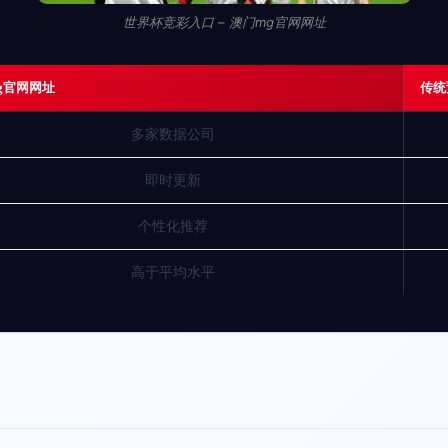
世界杯竞彩入口 – 澳门mg官网网址
g官网网址
传统
多家数据公司
即时更新
个性化推荐
高于平均水平