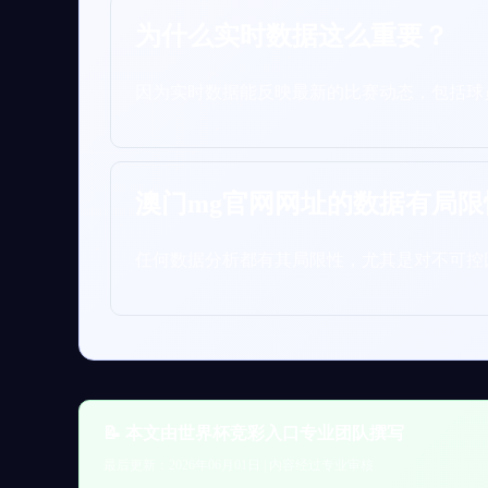
为什么实时数据这么重要？
因为实时数据能反映最新的比赛动态，包括球
澳门mg官网网址的数据有局限
任何数据分析都有其局限性，尤其是对不可控
📝 本文由世界杯竞彩入口专业团队撰写
最后更新：2026年06月01日 | 内容经过专业审核