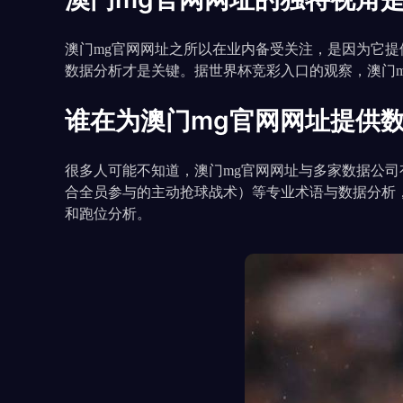
澳门mg官网网址之所以在业内备受关注，是因为它提
数据分析才是关键。据世界杯竞彩入口的观察，澳门
谁在为澳门mg官网网址提供
很多人可能不知道，澳门mg官网网址与多家数据公司有紧
合全员参与的主动抢球战术）等专业术语与数据分析，
和跑位分析。