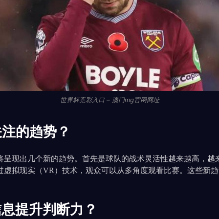
世界杯竞彩入口 – 澳门mg官网网址
得关注的趋势？
杯将呈现出几个新的趋势。首先是球队的战术灵活性越来越高，
过虚拟现实（VR）技术，观众可以从多角度观看比赛。这些新趋
信息提升判断力？