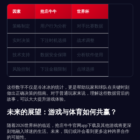
因素
抢庄牛牛
世界杯
策略制定
用户行为分析
对手比赛数据
实时决策
下注时机选择
战术调整
技术支持
数据安全保障
分析软件使用
风险控制
下注金额限制
点球选择
这些数字不仅是冷冰冰的统计，更是帮助玩家和球队在关键时刻
做出正确决策的指南。对于普通玩家来说，理解这些数据背后的
故事，可以大大提升游戏体验。
未来的展望：游戏与体育如何共赢？
随着2026世界杯的临近，抢庄牛牛官网app下载及其他游戏将更深
刻地融入球迷的生活。未来，我们或许会看到更多这种跨界合作
的可能性。