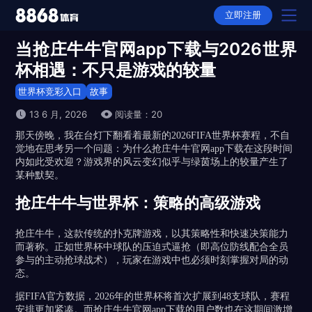
立即注册
当抢庄牛牛官网app下载与2026世界
首页
杯相遇：不只是游戏的较量
产品
世界杯竞彩入口
故事
13 6 月, 2026
阅读量：20
选择
那天傍晚，我在台灯下翻看着最新的2026FIFA世界杯赛程，不自
觉地在思考另一个问题：为什么抢庄牛牛官网app下载在这段时间
下载
内如此受欢迎？游戏界的风云变幻似乎与绿茵场上的较量产生了
某种默契。
APP下载
动态
抢庄牛牛与世界杯：策略的高级游戏
全站APP下载
故事
抢庄牛牛，这款传统的扑克牌游戏，以其策略性和快速决策能力
而著称。正如世界杯中球队的压迫式逼抢（即高位防线配合全员
平台推荐
参与的主动抢球战术），玩家在游戏中也必须时刻掌握对局的动
态。
隐私权政策
据FIFA官方数据，2026年的世界杯将首次扩展到48支球队，赛程
安排更加紧凑。而抢庄牛牛官网app下载的用户数也在这期间激增