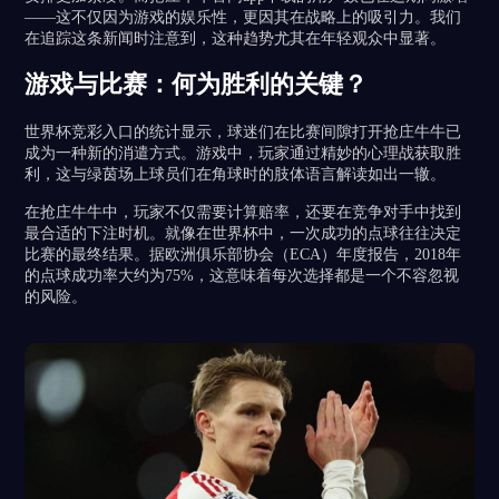
——这不仅因为游戏的娱乐性，更因其在战略上的吸引力。我们
在追踪这条新闻时注意到，这种趋势尤其在年轻观众中显著。
游戏与比赛：何为胜利的关键？
世界杯竞彩入口的统计显示，球迷们在比赛间隙打开抢庄牛牛已
成为一种新的消遣方式。游戏中，玩家通过精妙的心理战获取胜
利，这与绿茵场上球员们在角球时的肢体语言解读如出一辙。
在抢庄牛牛中，玩家不仅需要计算赔率，还要在竞争对手中找到
最合适的下注时机。就像在世界杯中，一次成功的点球往往决定
比赛的最终结果。据欧洲俱乐部协会（ECA）年度报告，2018年
的点球成功率大约为75%，这意味着每次选择都是一个不容忽视
的风险。