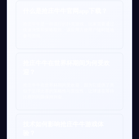
什么是抢庄牛牛官网app下载？
抢庄牛牛是一种流行的扑克游戏，玩家需要通过
快速决策和策略取胜。该应用方便用户随时随地
参与游戏。
抢庄牛牛在世界杯期间为何受欢
迎？
抢庄牛牛在世界杯期间受欢迎，因为它提供了类
似于足球比赛的策略性与竞技性，让球迷在等待
比赛的间隙保持兴奋。
技术如何影响抢庄牛牛游戏体
验？