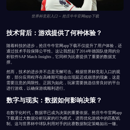
世界杯竞彩入口 – 抢庄牛牛官网app下载
技术背后：游戏提供了何种体验？
随着科技的进步，抢庄牛牛官网app下载不仅提升了用户体验，还
通过技术手段保障公平性。这让我想起了2014年德国队使用的分
析软件SAP Match Insights，它同样为比赛提供了重要的数据支
撑。
然而，技术的进步并不总是无懈可击。根据世界杯竞彩入口的观
察，部分应用程序在高峰期可能会出现延迟或崩溃的现象，这是
需要注意的局限性。正因为如此，玩家需要挑选信誉良好的平台
进行游戏，以确保游戏顺利进行。
数字与现实：数据如何影响决策？
在数字化时代，数据早已成为决策的重要依据。抢庄牛牛官网app
下载通过大数据分析玩家的行为模式，进而优化游戏中的匹配机
制。这与世界杯中球队利用对手的比赛数据制定策略如出一辙。