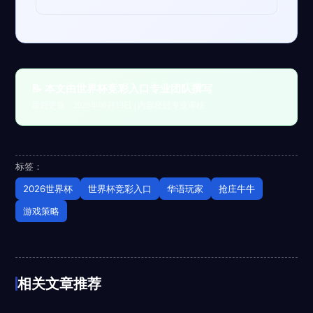
📝 本文由世界杯竞彩入口专业团队撰写
最后更新：2026年06月13日 | 内容经过专业审核
标签：
2026世界杯
世界杯竞彩入口
华语玩家
抢庄牛牛
游戏策略
相关文章推荐