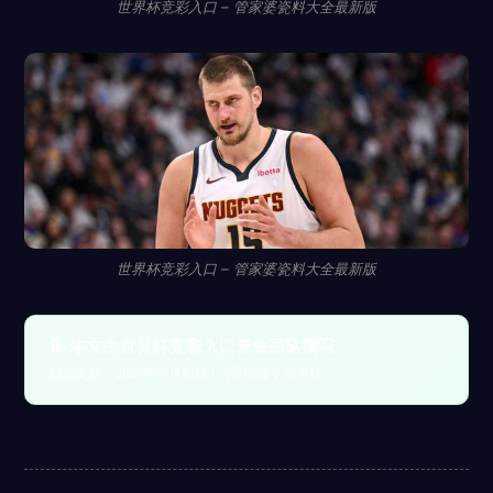
世界杯竞彩入口 – 管家婆瓷料大全最新版
世界杯竞彩入口 – 管家婆瓷料大全最新版
📝 本文由世界杯竞彩入口专业团队撰写
最后更新：2026年06月15日 | 内容经过专业审核