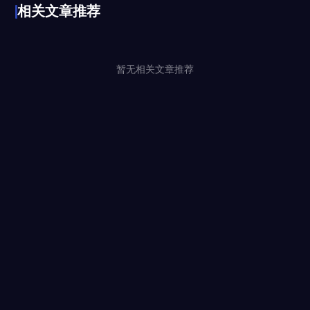
相关文章推荐
暂无相关文章推荐