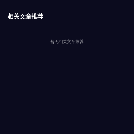
相关文章推荐
暂无相关文章推荐