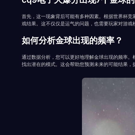
首先，这一现象背后可能有多种因素。根据世界杯竞
戏结果。这不仅仅是运气的问题，也需要玩家对游戏
如何分析金球出现的频率？
通过数据分析，您可以更好地理解金球出现的频率。根
找出潜在的模式。这会帮助您预测未来的可能结果，