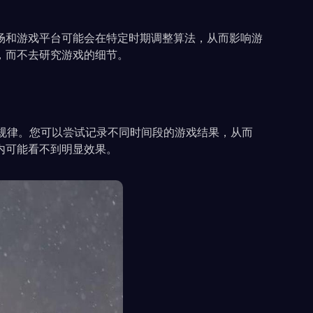
场和游戏平台可能会在特定时期调整算法，从而影响游
，而不去研究游戏的细节。
的规律。您可以尝试记录不同时间段的游戏结果，从而
内可能看不到明显效果。