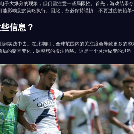
q9电子大爆分的现象，但仍需注意一些局限性。首先，游戏结果
也可能影响您的策略执行。因此，务必保持谨慎，不要过度依赖单
这些信息？
策略应用到实践中去。在此期间，全球范围内的关注度会导致更多的
前后的赔率变化，调整您的投注策略。这是一个灵活应变的过程