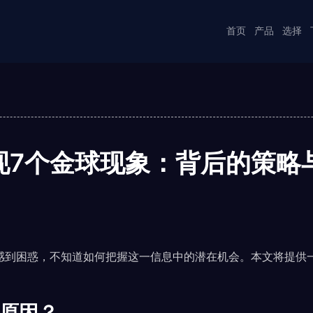
首页
产品
选择
现7个金球现象：背后的策略
时感到困惑，不知道如何把握这一信息中的潜在机会。本文将提供一
的原因？