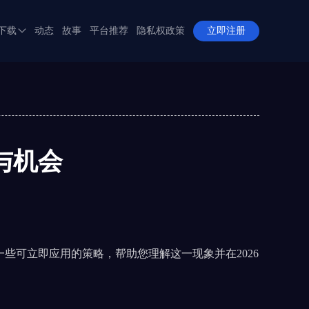
下载
动态
故事
平台推荐
隐私权政策
立即注册
APP下载
全站APP下载
与机会
些可立即应用的策略，帮助您理解这一现象并在2026