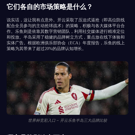
它们各自的市场策略是什么？
说实话，这让我有点意外。开云采取了压迫式逼抢（即高位防线
配合全员参与的主动抢球战术）的策略，积极与各大媒体平台合
作。乐鱼则是依靠其数字营销团队，利用社交媒体进行精准定位
和投放。半岛采用了稳健的品牌树立方式，重点放在线下体验和
实体广告。根据欧洲俱乐部协会（ECA）年度报告，乐鱼的线上
策略为其带来了超过20%的品牌认知增长。
世界杯竞彩入口 – 开云乐鱼半岛三大品牌比较