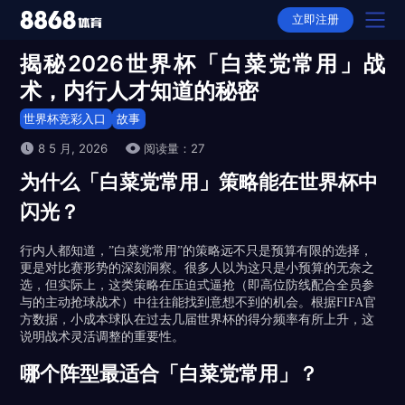
立即注册
揭秘2026世界杯「白菜党常用」战
首页
术，内行人才知道的秘密
产品
世界杯竞彩入口
故事
8 5 月, 2026
阅读量：27
选择
为什么「白菜党常用」策略能在世界杯中
下载
闪光？
APP下载
动态
行内人都知道，”白菜党常用”的策略远不只是预算有限的选择，
全站APP下载
更是对比赛形势的深刻洞察。很多人以为这只是小预算的无奈之
故事
选，但实际上，这类策略在压迫式逼抢（即高位防线配合全员参
与的主动抢球战术）中往往能找到意想不到的机会。根据FIFA官
方数据，小成本球队在过去几届世界杯的得分频率有所上升，这
平台推荐
说明战术灵活调整的重要性。
隐私权政策
哪个阵型最适合「白菜党常用」？