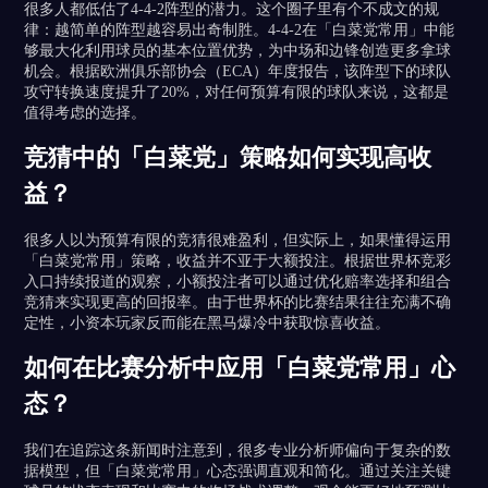
很多人都低估了4-4-2阵型的潜力。这个圈子里有个不成文的规
律：越简单的阵型越容易出奇制胜。4-4-2在「白菜党常用」中能
够最大化利用球员的基本位置优势，为中场和边锋创造更多拿球
机会。根据欧洲俱乐部协会（ECA）年度报告，该阵型下的球队
攻守转换速度提升了20%，对任何预算有限的球队来说，这都是
值得考虑的选择。
竞猜中的「白菜党」策略如何实现高收
益？
很多人以为预算有限的竞猜很难盈利，但实际上，如果懂得运用
「白菜党常用」策略，收益并不亚于大额投注。根据世界杯竞彩
入口持续报道的观察，小额投注者可以通过优化赔率选择和组合
竞猜来实现更高的回报率。由于世界杯的比赛结果往往充满不确
定性，小资本玩家反而能在黑马爆冷中获取惊喜收益。
如何在比赛分析中应用「白菜党常用」心
态？
我们在追踪这条新闻时注意到，很多专业分析师偏向于复杂的数
据模型，但「白菜党常用」心态强调直观和简化。通过关注关键