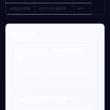
临场战术调整
适应不同比赛形势
40%
常见问题
「白菜党常用」策略真的有效
吗？
确实有效，特别是在预算有限的情况下。它通过
灵活运用战术和阵型，能创造意想不到的突破
口。
如何提高竞猜中的胜率？
提高胜率的关键在于组合竞猜和关注比赛临场变