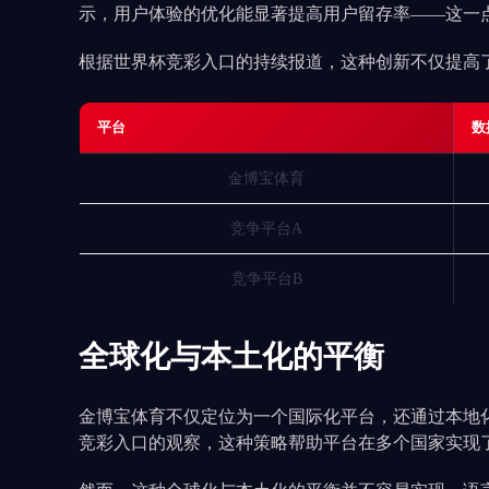
示，用户体验的优化能显著提高用户留存率——这一
根据世界杯竞彩入口的持续报道，这种创新不仅提高
平台
数
金博宝体育
竞争平台A
竞争平台B
全球化与本土化的平衡
金博宝体育不仅定位为一个国际化平台，还通过本地
竞彩入口的观察，这种策略帮助平台在多个国家实现