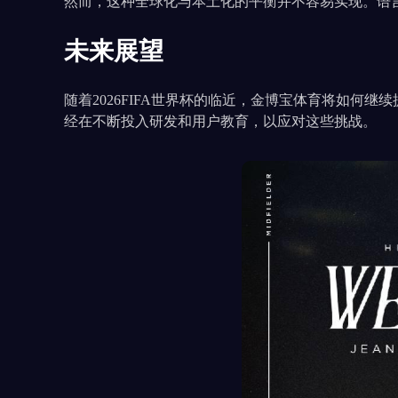
然而，这种全球化与本土化的平衡并不容易实现。语
未来展望
随着2026FIFA世界杯的临近，金博宝体育将如
经在不断投入研发和用户教育，以应对这些挑战。