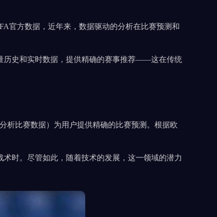
FIFA官方数据，近年来，数据驱动的分析在比赛预测和
量历史和实时数据，提供精确的赛事推荐——这在传统
型分析比赛数据）为用户提供精确的比赛预测。根据欧
战术时。尽管如此，随着技术的发展，这一领域的潜力