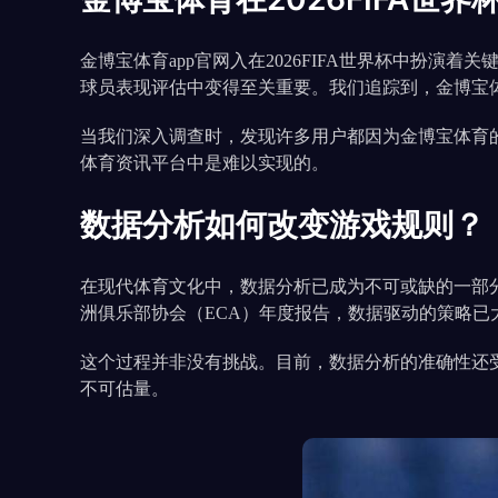
金博宝体育app官网入在2026FIFA世界杯中扮
球员表现评估中变得至关重要。我们追踪到，金博宝
当我们深入调查时，发现许多用户都因为金博宝体育
体育资讯平台中是难以实现的。
数据分析如何改变游戏规则？
在现代体育文化中，数据分析已成为不可或缺的一部
洲俱乐部协会（ECA）年度报告，数据驱动的策略已
这个过程并非没有挑战。目前，数据分析的准确性还
不可估量。