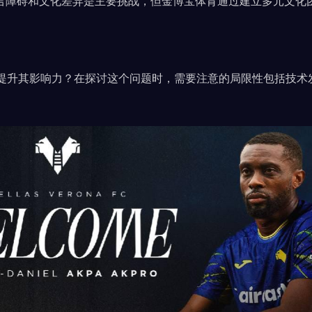
言障碍和文化差异是主要挑战，但金博宝体育通过建立多元文化
何继续提升其影响力？在探讨这个问题时，需要注意的局限性包括技