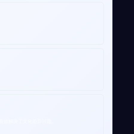
有效解决了文化差异问题。