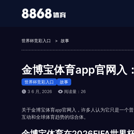
世界杯竞彩入口
>
故事
金博宝体育app官网
世界杯竞彩入口
故事
3 6 月, 2026
阅读量：26
关于金博宝体育app官网入，许多人认为它只是一
互动和全球体育趋势的综合体。
金博宝体育在2026FIFA世