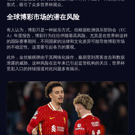
形式，吸引了众多世界杯观众。
全球博彩市场的潜在风险
有人认为，博彩只是一种娱乐方式。但根据欧洲俱乐部协会（EC
A）年度报告，博彩行为往往伴随着高风险。尤其是在世界杯这样
的国际赛事期间，不同国家的法律和文化差异可能导致博彩市场
的不稳定性。这需要引起各方的重视。
此外，金丝猴棋牌由于其网络化操作，极易受到黑客攻击和数据
泄露的威胁。这种风险在近年来已引起监管机构的关注，世界杯
竞彩入口的持续报道对此问题多有揭示。