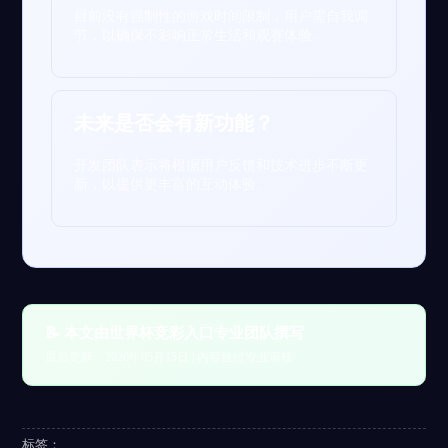
目前没有强制性的游戏时间限制，用户需自我调
节，以确保不影响正常生活和观赛体验。
未来是否会有新功能？
开发团队表示将根据用户反馈和技术进步不断更
新，以提供更丰富的互动体验。
📝 本文由世界杯竞彩入口专业团队撰写
最后更新：2026年05月15日 | 内容经过专业审核
标签：