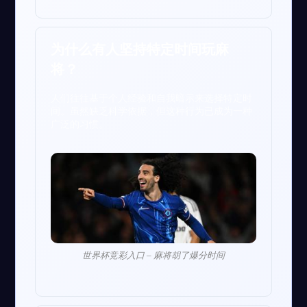
为什么有人坚持特定时间玩麻
将？
人们往往基于个人经验和自我暗示来选择特定时
间。虽然缺乏科学依据，但这种行为已成为一种
广泛的习惯。
世界杯竞彩入口 – 麻将胡了爆分时间