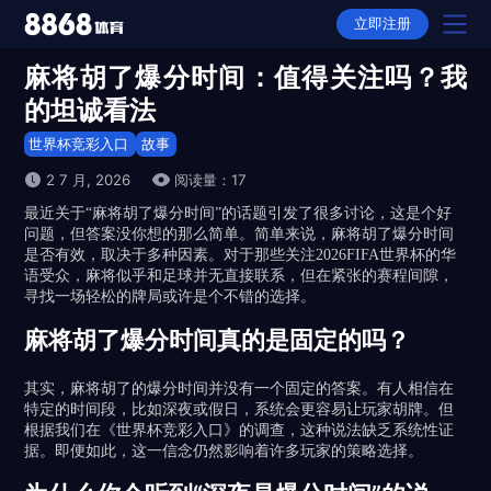
立即注册
麻将胡了爆分时间：值得关注吗？我
首页
的坦诚看法
产品
世界杯竞彩入口
故事
2 7 月, 2026
阅读量：17
选择
最近关于“麻将胡了爆分时间”的话题引发了很多讨论，这是个好
问题，但答案没你想的那么简单。简单来说，麻将胡了爆分时间
下载
是否有效，取决于多种因素。对于那些关注2026FIFA世界杯的华
语受众，麻将似乎和足球并无直接联系，但在紧张的赛程间隙，
APP下载
动态
寻找一场轻松的牌局或许是个不错的选择。
全站APP下载
麻将胡了爆分时间真的是固定的吗？
故事
其实，麻将胡了的爆分时间并没有一个固定的答案。有人相信在
平台推荐
特定的时间段，比如深夜或假日，系统会更容易让玩家胡牌。但
根据我们在《世界杯竞彩入口》的调查，这种说法缺乏系统性证
隐私权政策
据。即便如此，这一信念仍然影响着许多玩家的策略选择。