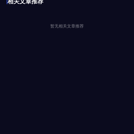
相关文章推荐
暂无相关文章推荐