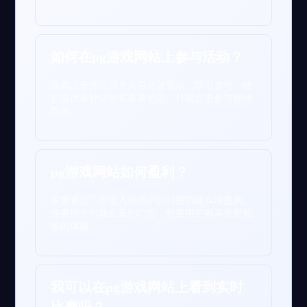
如何在pg游戏网站上参与活动？
简单注册并完成个人信息设置后，即可参与。他
们提供多种活动和赛事竞猜，只需点击参与按钮
即可。
pg游戏网站如何盈利？
主要通过广告收入和用户的付费功能实现盈利。
免费用户可能会看到广告，付费用户则享受更顺
畅的体验。
我可以在pg游戏网站上看到实时
比赛吗？