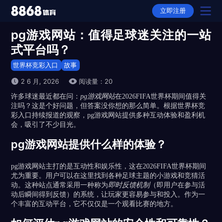
立即注册
pg游戏网站：值得足球迷关注的一站
首页
式平台吗？
产品
世界杯竞彩入口
故事
2 6 月, 2026
阅读量：20
选择
许多球迷最近都在问：
pg游戏网站
在2026FIFA世界杯期间值得关
注吗？这是个好问题，但答案没你想的那么简单。根据世界杯竞
下载
彩入口持续报道的观察，pg游戏网站提供多种互动体验和盈利机
会，吸引了不少目光。
APP下载
动态
pg游戏网站提供什么样的体验？
全站APP下载
故事
pg游戏网站主打的是互动性和娱乐性，这在2026FIFA世界杯期间
尤为重要。用户可以在这里找到各种足球主题的小游戏和竞猜活
平台推荐
动。这种站点通常采用一种称为
即时反馈机制
（即用户在参与活
动后瞬间得到反馈）的系统，让玩家更容易参与和投入。作为一
隐私权政策
个丰富的互动平台，它不仅仅是一个观看比赛的地方。