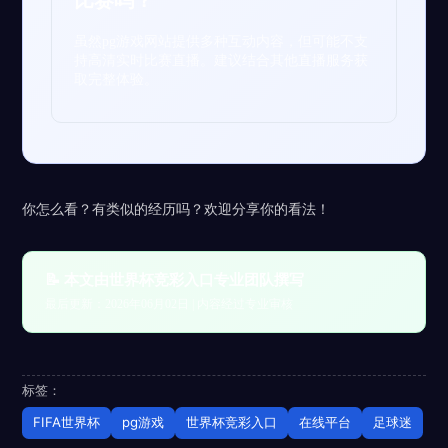
虽然pg游戏网站提供多种互动内容，但可能不支
持高清实时比赛直播。建议结合其他直播服务获
取完整体验。
你怎么看？有类似的经历吗？欢迎分享你的看法！
📝 本文由世界杯竞彩入口专业团队撰写
最后更新：2026年06月02日 | 内容经过专业审核
标签：
FIFA世界杯
pg游戏
世界杯竞彩入口
在线平台
足球迷