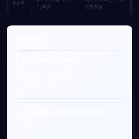
平台B
台操作
容更新慢
常见问题
pg游戏网站安全吗？
安全性是一个复杂的问题。虽然pg游戏网站在某
些标准上表现不错，但建议用户关注其数据加密
和隐私保护措施。
pg游戏网站适合所有年龄层吗？
通常适合成年用户，特别是那些对足球和互动游
戏感兴趣的人群。未成年人需在监护人指导下使
用。