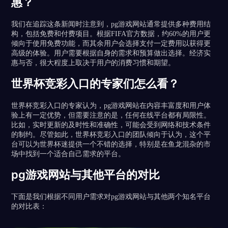
惠？
我们在追踪这条新闻时注意到，pg游戏网站通常提供多种费用结
构，包括免费和付费项目。根据FIFA官方数据，约60%的用户更
倾向于使用免费功能，而其余用户会选择支付一定费用以获得更
高级的体验。用户需要根据自身的需求和预算做出选择。经济实
惠与否，很大程度上取决于用户的消费习惯和期望。
世界杯竞彩入口的专家们怎么看？
世界杯竞彩入口的专家认为，pg游戏网站在内容丰富度和用户体
验上有一定优势，但需要注意的是，任何在线平台都有局限性。
比如，实时更新的及时性和准确性，可能会受到网络和技术条件
的制约。尽管如此，世界杯竞彩入口的团队倾向于认为，这个平
台可以为世界杯迷提供一个不错的选择，特别是在鱼龙混杂的市
场中找到一个适合自己需求的平台。
pg游戏网站与其他平台的对比
下面是我们根据不同用户需求对pg游戏网站与其他两个知名平台
的对比表：