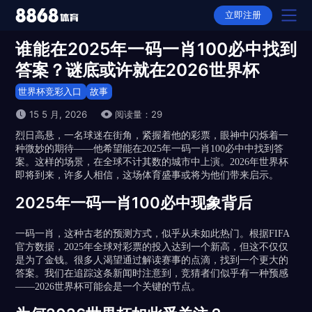
立即注册
谁能在2025年一码一肖100必中找到
首页
答案？谜底或许就在2026世界杯
产品
世界杯竞彩入口
故事
15 5 月, 2026
阅读量：29
选择
烈日高悬，一名球迷在街角，紧握着他的彩票，眼神中闪烁着一
种微妙的期待——他希望能在2025年一码一肖100必中中找到答
下载
案。这样的场景，在全球不计其数的城市中上演。2026年世界杯
即将到来，许多人相信，这场体育盛事或将为他们带来启示。
APP下载
动态
2025年一码一肖100必中现象背后
全站APP下载
故事
一码一肖，这种古老的预测方式，似乎从未如此热门。根据FIFA
官方数据，2025年全球对彩票的投入达到一个新高，但这不仅仅
平台推荐
是为了金钱。很多人渴望通过解读赛事的点滴，找到一个更大的
答案。我们在追踪这条新闻时注意到，竞猜者们似乎有一种预感
隐私权政策
——2026世界杯可能会是一个关键的节点。