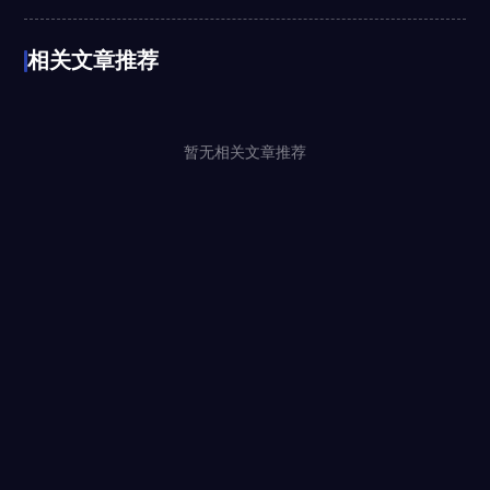
相关文章推荐
暂无相关文章推荐