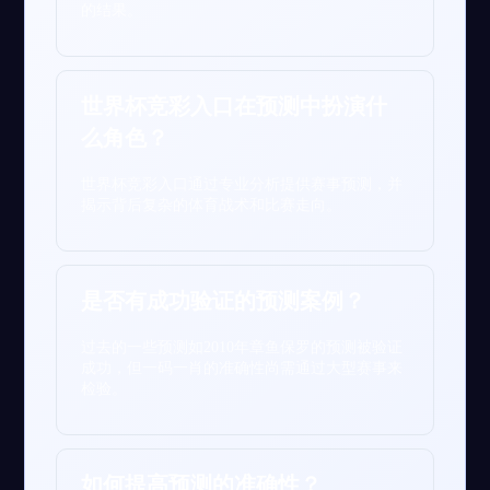
的结果。
世界杯竞彩入口在预测中扮演什
么角色？
世界杯竞彩入口通过专业分析提供赛事预测，并
揭示背后复杂的体育战术和比赛走向。
是否有成功验证的预测案例？
过去的一些预测如2010年章鱼保罗的预测被验证
成功，但一码一肖的准确性尚需通过大型赛事来
检验。
如何提高预测的准确性？