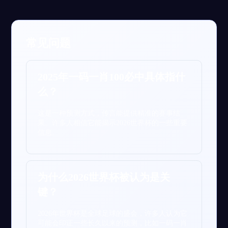
常见问题
2025年一码一肖100必中具体指什
么？
这是一种预测方式，传言能提供精准的赛事结
果。许多人相信它能揭示2026世界杯的一些重要
信息。
为什么2026世界杯被认为是关
键？
2026年世界杯是全球足球的盛会，许多人认为它
可能会印证一些长久以来的预测，比如一码一肖