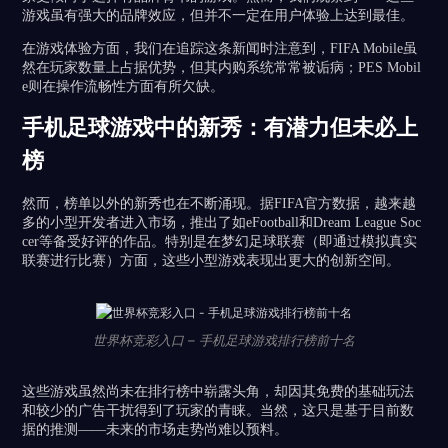
游戏虽有强大的品牌效应，但并不一定在用户体验上达到最佳。
在游戏体验方面，我们在追踪这条新闻时注意到，FIFA Mobile虽
然在玩家数量上占据优势，但其内购系统常常被诟病；PES Mobil
e则在操作流畅性方面有所欠缺。
手机足球游戏中的新秀：有潜力但未必上
榜
然而，榜单以外的新秀也在不断涌现。据FIFA官方数据，越来越
多的小型开发者进入市场，推出了如eFootball和Dream League Soc
cer等备受好评的作品。特别是在梦幻足球联赛（即通过模拟真实
联赛进行比赛）方面，这些小型游戏表现出更大的创新空间。
世界杯竞彩入口 – 手机足球游戏排行榜前十名
这些游戏虽然尚未在排行榜中崭露头角，却因其免费的基础玩法
和较少的广告干扰得到了玩家的青睐。当然，这只是基于目前数
据的推测——未来的市场走势尚难以预料。