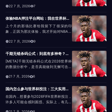
值？对球迷和分析师来说，这些数据不仅
22 7 月, 2026
7
是冰冷...
体验NBA押注平台网站：我在世界杯竞彩入口的发现和见解
上个月的那场比赛给我留下了很深的印
象，正因为那次体验，我才开始对NBA押
注平台网站产生了浓厚的兴趣。在此之
22 7 月, 2026
9
前，...
千期无错杀码公式：到底有多神奇？盘点2026世界杯数据新趋势
[META]千期无错杀码公式在2026世界杯
的数据分析中，是否真能做到无懈可击？
通过详细的数据对比与解读，我们...
21 7 月, 2026
6
国内怎么参与世界杯投注：三大实用方法详解
在国内，想要参与2026FIFA世界杯投注，
许多人可能会感到困惑。实际上，有几种
方法可以让你轻松参与。本文将为...
21 7 月, 2026
8