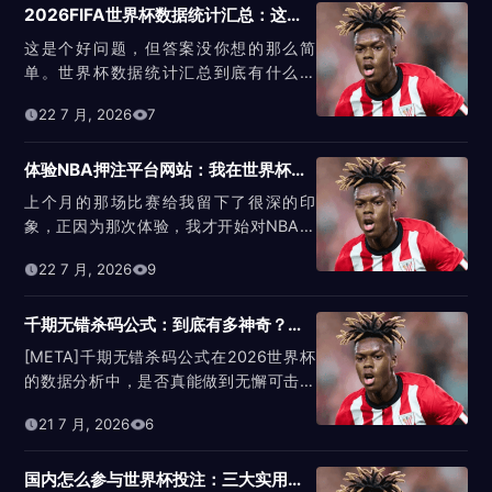
2026FIFA世界杯数据统计汇总：这些数字背后到底有什么玄机？
这是个好问题，但答案没你想的那么简
单。世界杯数据统计汇总到底有什么价
值？对球迷和分析师来说，这些数据不仅
22 7 月, 2026
7
是冰冷...
体验NBA押注平台网站：我在世界杯竞彩入口的发现和见解
上个月的那场比赛给我留下了很深的印
象，正因为那次体验，我才开始对NBA押
注平台网站产生了浓厚的兴趣。在此之
22 7 月, 2026
9
前，...
千期无错杀码公式：到底有多神奇？盘点2026世界杯数据新趋势
[META]千期无错杀码公式在2026世界杯
的数据分析中，是否真能做到无懈可击？
通过详细的数据对比与解读，我们...
21 7 月, 2026
6
国内怎么参与世界杯投注：三大实用方法详解