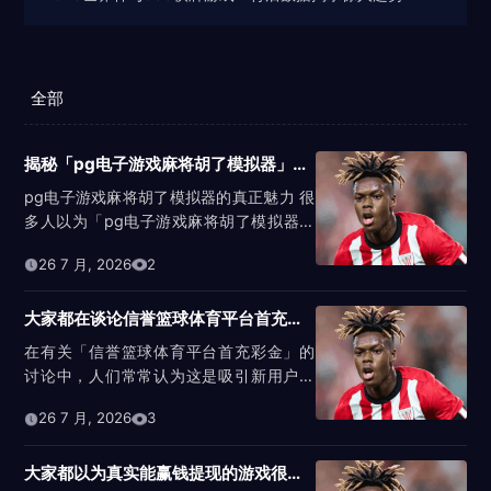
全部
揭秘「pg电子游戏麻将胡了模拟器」：你不知道的幕后故事
pg电子游戏麻将胡了模拟器的真正魅力 很
多人以为「pg电子游戏麻将胡了模拟器」
只是个简单的娱乐工具，但实际上，...
26 7 月, 2026
2
大家都在谈论信誉篮球体育平台首充彩金——但你知道它真正的意义吗？
在有关「信誉篮球体育平台首充彩金」的
讨论中，人们常常认为这是吸引新用户的
一种简单手段。然而，这项优惠的作用远
26 7 月, 2026
3
不...
大家都以为真实能赢钱提现的游戏很简单——但真实情况并不简单