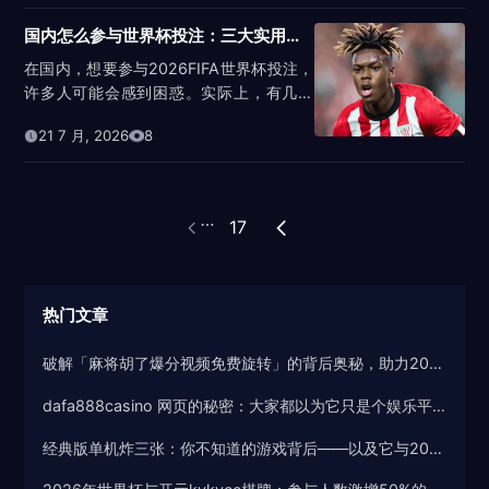
国内怎么参与世界杯投注：三大实用方法详解
在国内，想要参与2026FIFA世界杯投注，
许多人可能会感到困惑。实际上，有几种
方法可以让你轻松参与。本文将为...
21 7 月, 2026
8
17
热门文章
破解「麻将胡了爆分视频免费旋转」的背后奥秘，助力2026FIFA世界杯全新体验
dafa888casino 网页的秘密：大家都以为它只是个娱乐平台，但真相远不止如此
经典版单机炸三张：你不知道的游戏背后——以及它与2026世界杯的微妙关系