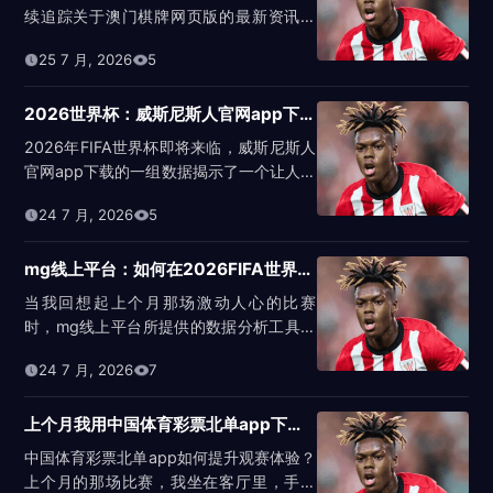
续追踪关于澳门棋牌网页版的最新资讯，
为每位华语球迷带来专业深度的报道与分...
25 7 月, 2026
5
2026世界杯：威斯尼斯人官网app下载数据背后的惊人发现
2026年FIFA世界杯即将来临，威斯尼斯人
官网app下载的一组数据揭示了一个让人吃
惊的趋势：预计观众量将突破...
24 7 月, 2026
5
mg线上平台：如何在2026FIFA世界杯中找到最佳策略
当我回想起上个月那场激动人心的比赛
时，mg线上平台所提供的数据分析工具总
是让我印象深刻。无论是在场上还是场
24 7 月, 2026
7
外，...
上个月我用中国体育彩票北单app下注世界杯预选赛，经历了一场意外的惊喜
中国体育彩票北单app如何提升观赛体验？
上个月的那场比赛，我坐在客厅里，手机