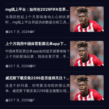
mg线上平台：如何在2026FIFA世界杯中找到最佳策略
当我回想起上个月那场激动人心的比赛
时，mg线上平台所提供的数据分析工具总
是让我印象深刻。无论是在场上还是场
24 7 月, 2026
7
外，...
上个月我用中国体育彩票北单app下注世界杯预选赛，经历了一场意外的惊喜
中国体育彩票北单app如何提升观赛体验？
上个月的那场比赛，我坐在客厅里，手机
不离手。我们在追踪各大球队的动态...
23 7 月, 2026
11
威尼斯下载安装2299是否值得关注？我的诚实看法
这是个好问题，但答案没你想的那么简
单。威尼斯下载安装2299最近频繁出现在
各大论坛和社交媒体上，尤其是在关注2...
23 7 月, 2026
7