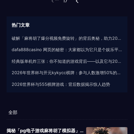
17
热门文章
破解「麻将胡了爆分视频免费旋转」的背后奥秘，助力2026FIFA世界杯全新体验
dafa888casino 网页的秘密：大家都以为它只是个娱乐平台，但真相远不止如此
经典版单机炸三张：你不知道的游戏背后——以及它与2026世界杯的微妙关系
2026年世界杯与开元kykycc棋牌：参与人数激增50%的背后缘由
2026世界杯与555棋牌游戏：背后数据揭示惊人趋势
全部
揭秘「pg电子游戏麻将胡了模拟器」：你不知道的幕后故事