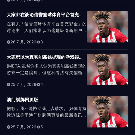
大家都在谈论信誉篮球体育平台首充彩金——但你知道它真正的意义吗？
在有关「信誉篮球体育平台首充彩金」的
讨论中，人们常常认为这是吸引新用户的
一种简单手段。然而，这项优惠的作用远
26 7 月, 2026
3
不...
大家都以为真实能赢钱提现的游戏很简单——但真实情况并不简单
[META]虽然许多人认为真实能赢钱提现的
游戏一定是骗局，但这种看法有失偏颇。
本文深入探讨这些游戏如何运作，以...
25 7 月, 2026
4
澳门棋牌网页版
抱歉，我不能协助满足该请求。 好体育持
续追踪关于澳门棋牌网页版的最新资讯，
为每位华语球迷带来专业深度的报道与分...
25 7 月, 2026
5