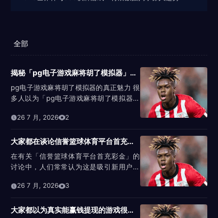
全部
揭秘「pg电子游戏麻将胡了模拟器」：你不知道的幕后故事
pg电子游戏麻将胡了模拟器的真正魅力 很
多人以为「pg电子游戏麻将胡了模拟器」
只是个简单的娱乐工具，但实际上，...
26 7 月, 2026
2
大家都在谈论信誉篮球体育平台首充彩金——但你知道它真正的意义吗？
在有关「信誉篮球体育平台首充彩金」的
讨论中，人们常常认为这是吸引新用户的
一种简单手段。然而，这项优惠的作用远
26 7 月, 2026
3
不...
大家都以为真实能赢钱提现的游戏很简单——但真实情况并不简单