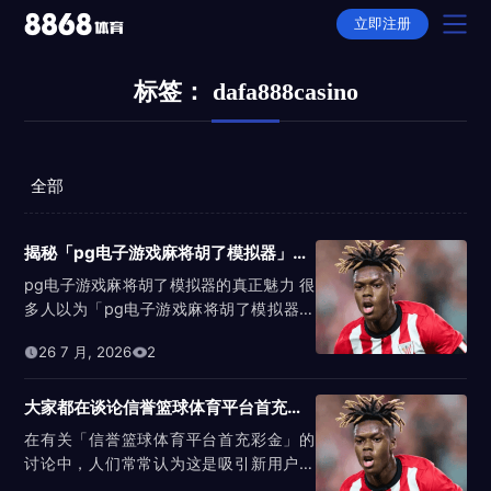
立即注册
首页
标签：
dafa888casino
产品
全部
选择
下载
揭秘「pg电子游戏麻将胡了模拟器」：你不知道的幕后故事
APP下载
pg电子游戏麻将胡了模拟器的真正魅力 很
动态
多人以为「pg电子游戏麻将胡了模拟器」
全站APP下载
只是个简单的娱乐工具，但实际上，...
故事
26 7 月, 2026
2
平台推荐
大家都在谈论信誉篮球体育平台首充彩金——但你知道它真正的意义吗？
在有关「信誉篮球体育平台首充彩金」的
隐私权政策
讨论中，人们常常认为这是吸引新用户的
一种简单手段。然而，这项优惠的作用远