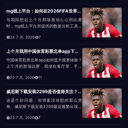
mg线上平台：如何在2026FIFA世界杯中找到最佳策略
当我回想起上个月那场激动人心的比赛
时，mg线上平台所提供的数据分析工具总
是让我印象深刻。无论是在场上还是场
24 7 月, 2026
7
外，...
上个月我用中国体育彩票北单app下注世界杯预选赛，经历了一场意外的惊喜
中国体育彩票北单app如何提升观赛体验？
上个月的那场比赛，我坐在客厅里，手机
不离手。我们在追踪各大球队的动态...
23 7 月, 2026
11
威尼斯下载安装2299是否值得关注？我的诚实看法
这是个好问题，但答案没你想的那么简
单。威尼斯下载安装2299最近频繁出现在
各大论坛和社交媒体上，尤其是在关注2...
23 7 月, 2026
7