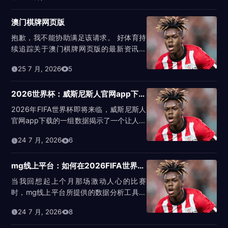
澳门棋牌网页版
抱歉，我不能协助满足该请求。 好体育持
续追踪关于澳门棋牌网页版的最新资讯，
为每位华语球迷带来专业深度的报道与分...
25 7 月, 2026
5
2026世界杯：威斯尼斯人官网app下载数据背后的惊人发现
2026年FIFA世界杯即将来临，威斯尼斯人
官网app下载的一组数据揭示了一个让人吃
惊的趋势：预计观众量将突破...
24 7 月, 2026
6
mg线上平台：如何在2026FIFA世界杯中找到最佳策略
当我回想起上个月那场激动人心的比赛
时，mg线上平台所提供的数据分析工具总
是让我印象深刻。无论是在场上还是场
24 7 月, 2026
8
外，...