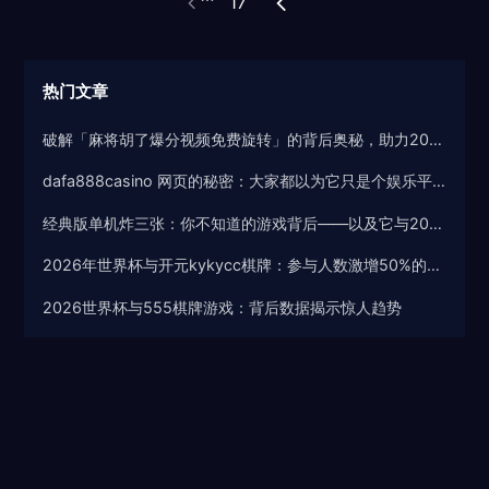
17
热门文章
破解「麻将胡了爆分视频免费旋转」的背后奥秘，助力2026FIFA世界杯全新体验
dafa888casino 网页的秘密：大家都以为它只是个娱乐平台，但真相远不止如此
经典版单机炸三张：你不知道的游戏背后——以及它与2026世界杯的微妙关系
2026年世界杯与开元kykycc棋牌：参与人数激增50%的背后缘由
2026世界杯与555棋牌游戏：背后数据揭示惊人趋势