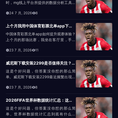
时，mg线上平台所提供的数据分析工具总
是让我印象深刻。无论是在场上还是场
24 7 月, 2026
8
外，...
上个月我用中国体育彩票北单app下注世界杯预选赛，经历了一场意外的惊喜
中国体育彩票北单app如何提升观赛体验？
上个月的那场比赛，我坐在客厅里，手机
不离手。我们在追踪各大球队的动态...
23 7 月, 2026
11
威尼斯下载安装2299是否值得关注？我的诚实看法
这是个好问题，但答案没你想的那么简
单。威尼斯下载安装2299最近频繁出现在
各大论坛和社交媒体上，尤其是在关注2...
23 7 月, 2026
8
2026FIFA世界杯数据统计汇总：这些数字背后到底有什么玄机？
这是个好问题，但答案没你想的那么简
单。世界杯数据统计汇总到底有什么价